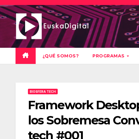
Saltar
al
contenido
¿QUÉ SOMOS?
PROGRAMAS
BIOSFERA TECH
Framework Desktop:
los Sobremesa Conv
tech #001