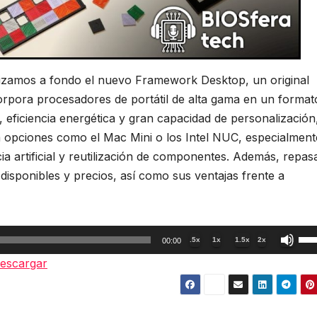
lizamos a fondo el nuevo Framework Desktop, un original
pora procesadores de portátil de alta gama en un format
, eficiencia energética y gran capacidad de personalización
 a opciones como el Mac Mini o los Intel NUC, especialment
cia artificial y reutilización de componentes. Además, repa
disponibles y precios, así como sus ventajas frente a
Util
.5x
1x
1.5x
2x
00:00
las
escargar
tec
de
fle