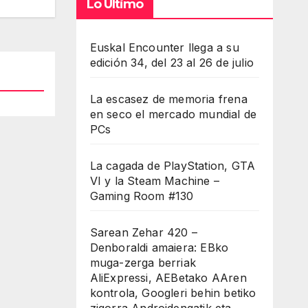
Lo Último
iba/abajo
a
Euskal Encounter llega a su
entar
edición 34, del 23 al 26 de julio
minuir
La escasez de memoria frena
en seco el mercado mundial de
umen.
PCs
La cagada de PlayStation, GTA
VI y la Steam Machine –
Gaming Room #130
Sarean Zehar 420 –
Denboraldi amaiera: EBko
muga-zerga berriak
AliExpressi, AEBetako AAren
kontrola, Googleri behin betiko
zigorra Androidengatik eta