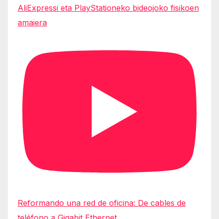
AliExpressi eta PlayStationeko bideojoko fisikoen
amaiera
Reformando una red de oficina: De cables de
teléfono a Gigabit Ethernet.