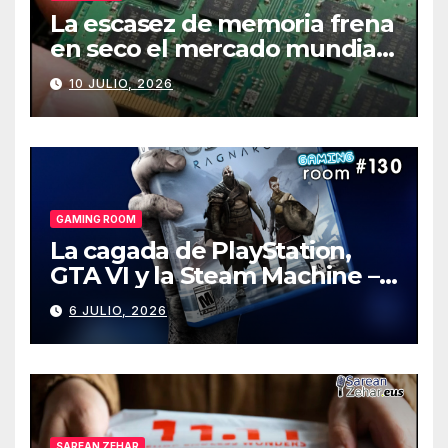
La escasez de memoria frena
en seco el mercado mundial
de PCs
10 JULIO, 2026
GAMING ROOM
La cagada de PlayStation,
GTA VI y la Steam Machine –
Gaming Room #130
6 JULIO, 2026
SAREAN ZEHAR