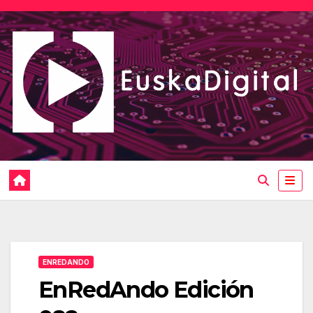
Saltar
al
contenido
ENREDANDO
EnRedAndo Edición