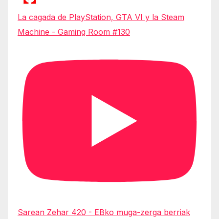
La cagada de PlayStation, GTA VI y la Steam
Machine - Gaming Room #130
Sarean Zehar 420 - EBko muga-zerga berriak