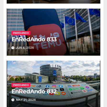
ENREDANDO
EnRedAndo 833
JUN 4, 2026
ENREDANDO
EnRedAndo 832
MAY 21, 2026