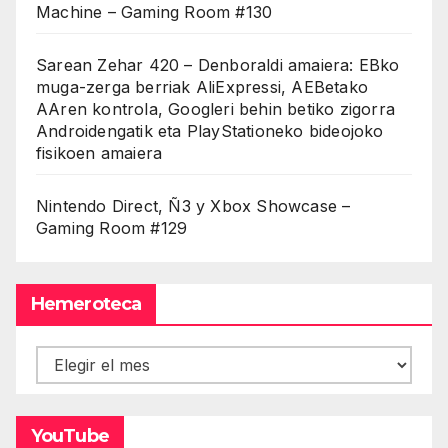
Machine – Gaming Room #130
Sarean Zehar 420 – Denboraldi amaiera: EBko
muga-zerga berriak AliExpressi, AEBetako
AAren kontrola, Googleri behin betiko zigorra
Androidengatik eta PlayStationeko bideojoko
fisikoen amaiera
Nintendo Direct, Ñ3 y Xbox Showcase –
Gaming Room #129
Hemeroteca
Hemeroteca
YouTube