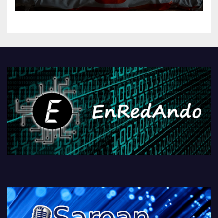
AliExpressi, AEBetako AAren
kontrola, Googleri behin
betiko zigorra
Androidengatik eta
PlayStationeko bideojoko
fisikoen amaiera