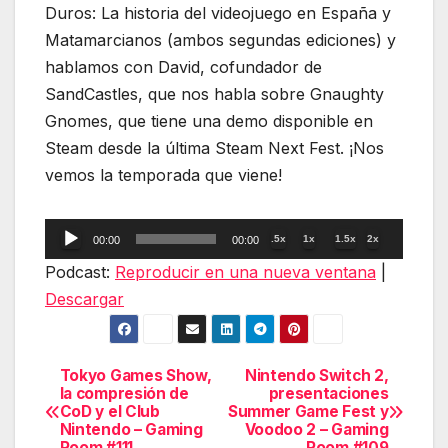
Duros: La historia del videojuego en España y
Matamarcianos (ambos segundas ediciones) y
hablamos con David, cofundador de
SandCastles, que nos habla sobre Gnaughty
Gnomes, que tiene una demo disponible en
Steam desde la última Steam Next Fest. ¡Nos
vemos la temporada que viene!
Reproductor
.5x
1x
1.5x
2x
00:00
00:00
de
Podcast:
Reproducir en una nueva ventana
|
audio
Descargar
Tokyo Games Show,
Nintendo Switch 2,
Navegación
la compresión de
presentaciones
CoD y el Club
Summer Game Fest y
de
Nintendo – Gaming
Voodoo 2 – Gaming
Room #111
Room #109