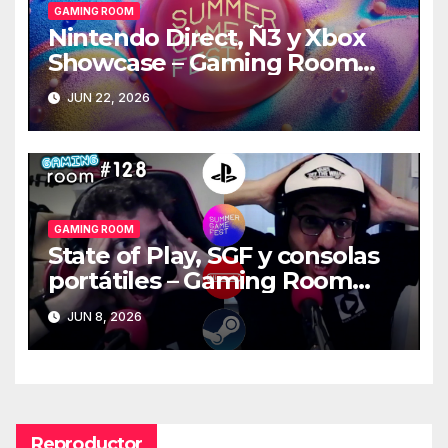
GAMING ROOM
Nintendo Direct, Ñ3 y Xbox
Showcase – Gaming Room
#129
JUN 22, 2026
GAMING ROOM
State of Play, SGF y consolas
portátiles – Gaming Room
#128
JUN 8, 2026
Reproductor