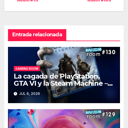
entradas
Entrada relacionada
GAMING ROOM
La cagada de PlayStation,
GTA VI y la Steam Machine –
Gaming Room #130
JUL 6, 2026