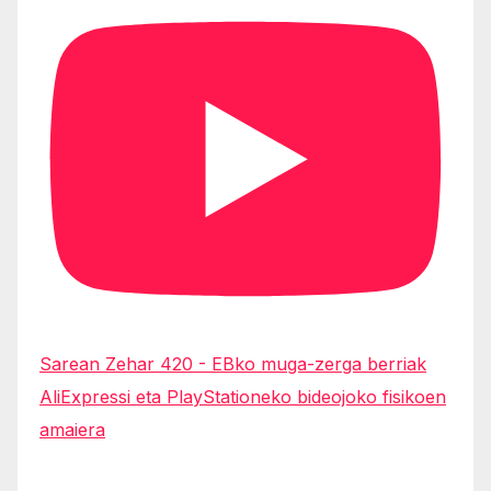
Sarean Zehar 420 - EBko muga-zerga berriak
AliExpressi eta PlayStationeko bideojoko fisikoen
amaiera