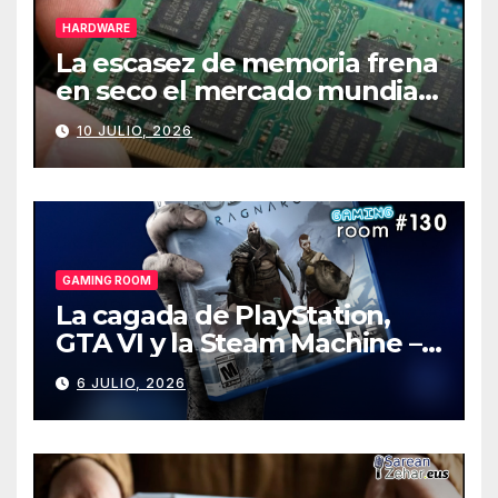
HARDWARE
La escasez de memoria frena
en seco el mercado mundial
de PCs
10 JULIO, 2026
GAMING ROOM
La cagada de PlayStation,
GTA VI y la Steam Machine –
Gaming Room #130
6 JULIO, 2026