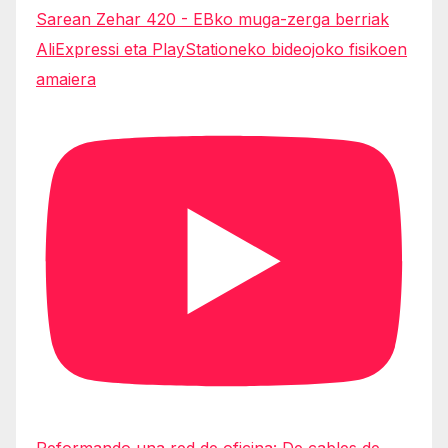
Sarean Zehar 420 - EBko muga-zerga berriak
AliExpressi eta PlayStationeko bideojoko fisikoen
amaiera