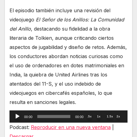
El episodio también incluye una revisión del
videojuego
El Señor de los Anillos: La Comunidad
del Anillo
, destacando su fidelidad a la obra
literaria de Tolkien, aunque criticando ciertos
aspectos de jugabilidad y diseño de retos. Además,
los conductores abordan noticias curiosas como
el uso de ordenadores en dotes matrimoniales en
India, la quiebra de United Airlines tras los
atentados del 11-S, y el uso indebido de
videojuegos en cibercafés españoles, lo que
resulta en sanciones legales.
Reproductor
.5x
1x
1.5x
2x
00:00
00:00
de
Podcast:
Reproducir en una nueva ventana
|
audio
Descargar