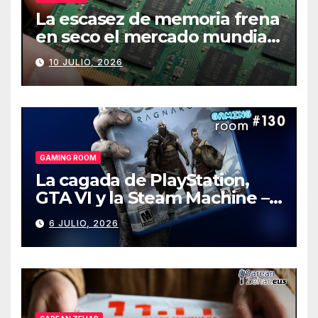
La escasez de memoria frena
en seco el mercado mundial
de PCs
10 JULIO, 2026
GAMING ROOM
La cagada de PlayStation,
GTA VI y la Steam Machine –
Gaming Room #130
6 JULIO, 2026