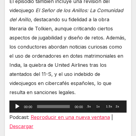
El episodio también incluye una revisión del
videojuego
El Señor de los Anillos: La Comunidad
del Anillo
, destacando su fidelidad a la obra
literaria de Tolkien, aunque criticando ciertos
aspectos de jugabilidad y diseño de retos. Además,
los conductores abordan noticias curiosas como
el uso de ordenadores en dotes matrimoniales en
India, la quiebra de United Airlines tras los
atentados del 11-S, y el uso indebido de
videojuegos en cibercafés españoles, lo que
resulta en sanciones legales.
Reproductor
.5x
1x
1.5x
2x
00:00
00:00
de
Podcast:
Reproducir en una nueva ventana
|
audio
Descargar