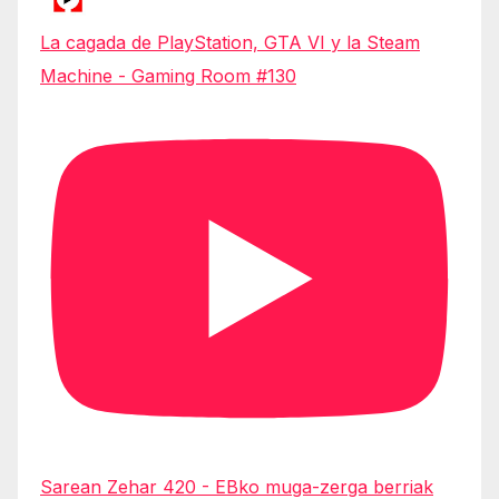
La cagada de PlayStation, GTA VI y la Steam
Machine - Gaming Room #130
Sarean Zehar 420 - EBko muga-zerga berriak