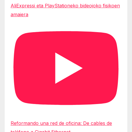
AliExpressi eta PlayStationeko bideojoko fisikoen
amaiera
Reformando una red de oficina: De cables de