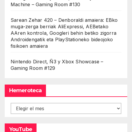
Machine – Gaming Room #130
Sarean Zehar 420 – Denboraldi amaiera: EBko
muga-zerga berriak AliExpressi, AEBetako
AAren kontrola, Googleri behin betiko zigorra
Androidengatik eta PlayStationeko bideojoko
fisikoen amaiera
Nintendo Direct, Ñ3 y Xbox Showcase –
Gaming Room #129
Hemeroteca
Hemeroteca
YouTube