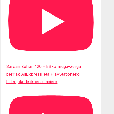
Sarean Zehar 420 - EBko muga-zerga
berriak AliExpressi eta PlayStationeko
bideojoko fisikoen amaiera