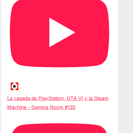
La cagada de PlayStation, GTA VI y la Steam
Machine - Gaming Room #130