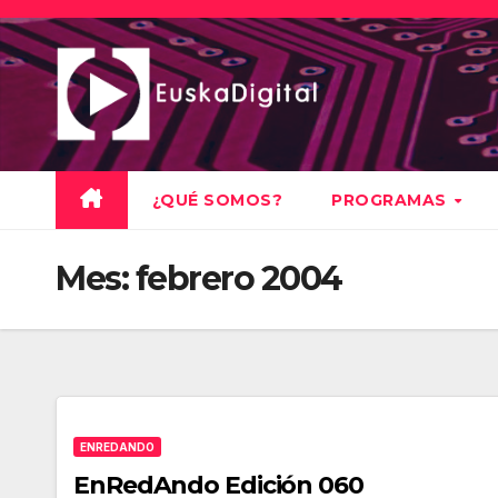
Saltar
al
contenido
¿QUÉ SOMOS?
PROGRAMAS
Mes:
febrero 2004
ENREDANDO
EnRedAndo Edición 060