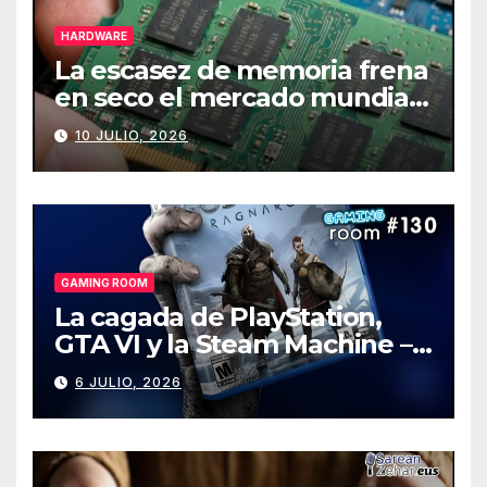
HARDWARE
La escasez de memoria frena
en seco el mercado mundial
de PCs
10 JULIO, 2026
GAMING ROOM
La cagada de PlayStation,
GTA VI y la Steam Machine –
Gaming Room #130
6 JULIO, 2026