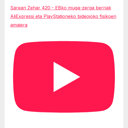
Sarean Zehar 420 - EBko muga-zerga berriak
AliExpressi eta PlayStationeko bideojoko fisikoen
amaiera