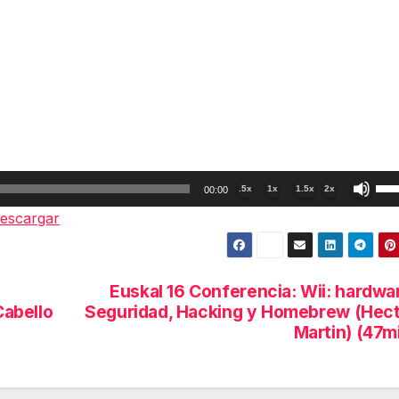
Util
.5x
1x
1.5x
2x
00:00
las
escargar
tec
de
fle
Euskal 16 Conferencia: Wii: hardwa
arr
abello
Seguridad, Hacking y Homebrew (Hec
par
Martin) (47m
aum
o
dis