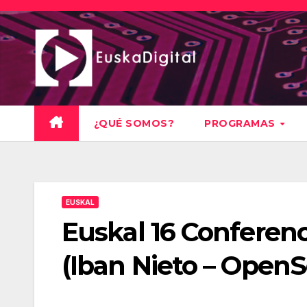
Saltar
al
contenido
¿QUÉ SOMOS?
PROGRAMAS
EUSKAL
Euskal 16 Conferenc
(Iban Nieto – OpenS