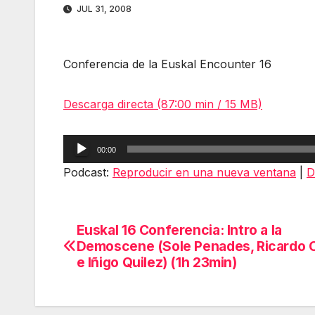
JUL 31, 2008
Conferencia de la Euskal Encounter 16
Descarga directa (87:00 min / 15 MB)
Reproductor
00:00
de
Podcast:
Reproducir en una nueva ventana
|
D
audio
Euskal 16 Conferencia: Intro a la
Navegación
Demoscene (Sole Penades, Ricardo C
de
e Iñigo Quilez) (1h 23min)
entradas