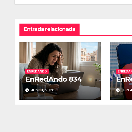
de
entradas
Entrada relacionada
ENREDANDO
ENREDA
EnRedAndo 834
EnR
JUN 18, 2026
JUN 4