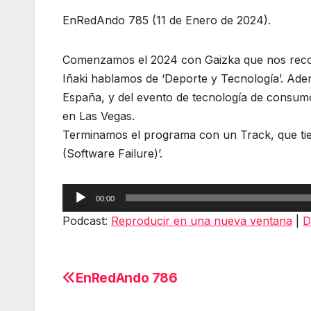
EnRedAndo 785 (11 de Enero de 2024).
Comenzamos el 2024 con Gaizka que nos recomi
Iñaki hablamos de ‘Deporte y Tecnología’. Ade
España, y del evento de tecnología de consu
en Las Vegas.
Terminamos el programa con un Track, que tien
(Software Failure)’.
Reproductor
00:00
de
Podcast:
Reproducir en una nueva ventana
|
D
audio
EnRedAndo 786
Navegación