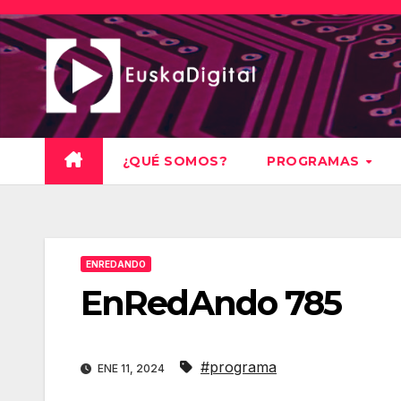
Saltar
al
contenido
¿QUÉ SOMOS?
PROGRAMAS
ENREDANDO
EnRedAndo 785
#programa
ENE 11, 2024