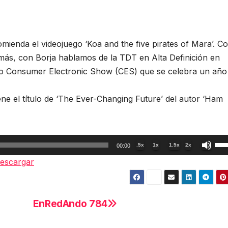
enda el videojuego ‘Koa and the five pirates of Mara’. C
más, con Borja hablamos de la TDT en Alta Definición en
mo Consumer Electronic Show (CES) que se celebra un añ
e el título de ‘The Ever-Changing Future’ del autor ‘Ham
Util
.5x
1x
1.5x
2x
00:00
las
escargar
tec
de
fle
EnRedAndo 784
arr
par