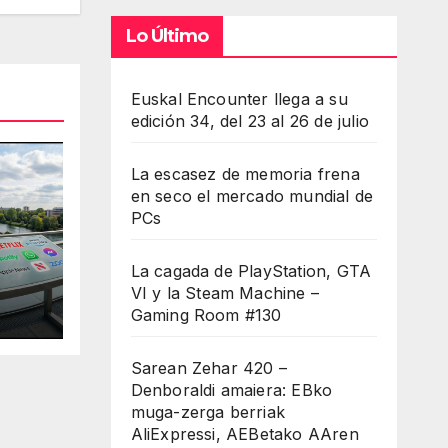
entar
Lo Último
minuir
Euskal Encounter llega a su
edición 34, del 23 al 26 de julio
umen.
La escasez de memoria frena
en seco el mercado mundial de
PCs
La cagada de PlayStation, GTA
VI y la Steam Machine –
Gaming Room #130
Sarean Zehar 420 –
Denboraldi amaiera: EBko
muga-zerga berriak
AliExpressi, AEBetako AAren