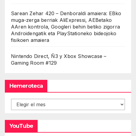
Sarean Zehar 420 – Denboraldi amaiera: EBko
muga-zerga berriak AliExpressi, AEBetako
AAren kontrola, Googleri behin betiko zigorra
Androidengatik eta PlayStationeko bideojoko
fisikoen amaiera
Nintendo Direct, Ñ3 y Xbox Showcase –
Gaming Room #129
Hemeroteca
Hemeroteca
YouTube