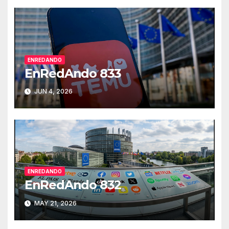
ENREDANDO
EnRedAndo 833
JUN 4, 2026
ENREDANDO
EnRedAndo 832
MAY 21, 2026