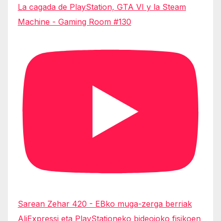
La cagada de PlayStation, GTA VI y la Steam
Machine - Gaming Room #130
Sarean Zehar 420 - EBko muga-zerga berriak
AliExpressi eta PlayStationeko bideojoko fisikoen