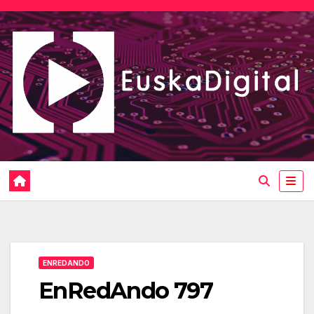
Saltar
al
contenido
ENREDANDO
EnRedAndo 797