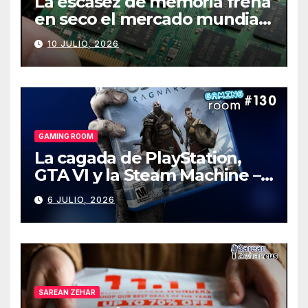
La escasez de memoria frena
en seco el mercado mundial
de PCs
10 JULIO, 2026
GAMING ROOM
La cagada de PlayStation,
GTA VI y la Steam Machine –
Gaming Room #130
6 JULIO, 2026
SAREAN ZEHAR