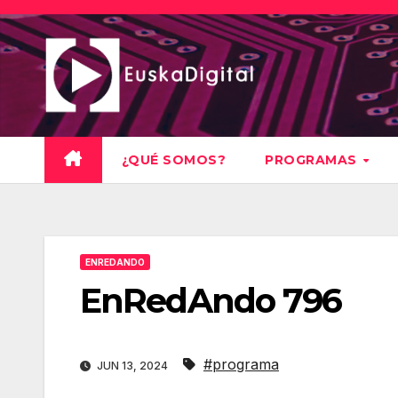
Saltar
al
contenido
¿QUÉ SOMOS?
PROGRAMAS
ENREDANDO
EnRedAndo 796
#programa
JUN 13, 2024