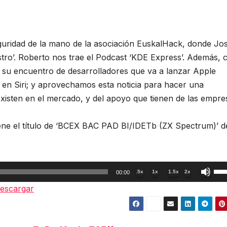
uridad de la mano de la asociación EuskalHack, donde Jo
stro’. Roberto nos trae el Podcast ‘KDE Express’. Además, 
su encuentro de desarrolladores que va a lanzar Apple
 en Siri; y aprovechamos esta noticia para hacer una
existen en el mercado, y del apoyo que tienen de las empre
ne el título de ‘BCEX BAC PAD BI/IDETb (ZX Spectrum)’ d
Util
.5x
1x
1.5x
2x
00:00
las
escargar
tec
de
fle