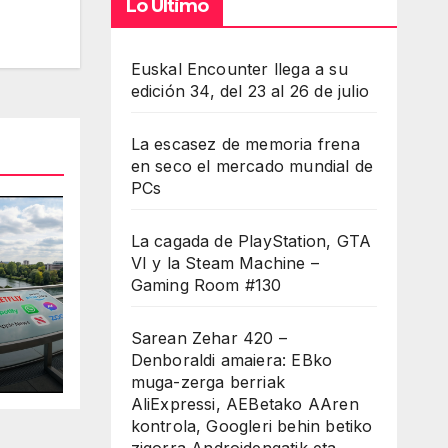
Lo Último
iba/abajo
a
Euskal Encounter llega a su
entar
edición 34, del 23 al 26 de julio
minuir
La escasez de memoria frena
en seco el mercado mundial de
umen.
PCs
La cagada de PlayStation, GTA
VI y la Steam Machine –
Gaming Room #130
Sarean Zehar 420 –
Denboraldi amaiera: EBko
muga-zerga berriak
AliExpressi, AEBetako AAren
kontrola, Googleri behin betiko
zigorra Androidengatik eta