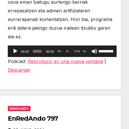
osoa eman baitugu aurtengo berriak
errepasatzen eta adimen artifizialaren
aurrerapenak komentatzen. Hori bai, programa
erdi aldera jakingo duzue irailean itzuliko garen
ala ez.
Reproductor
Utiliza
.5x
1x
1.5x
2x
00:00
00:00
de
las
Podcast:
Reproducir en una nueva ventana
|
audio
teclas
Descargar
de
flecha
arriba/abajo
para
ENREDANDO
aumentar
EnRedAndo 797
o
disminuir