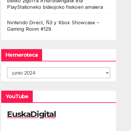
betiko zigorra Androidengatik eta
PlayStationeko bideojoko fisikoen amaiera
Nintendo Direct, Ñ3 y Xbox Showcase –
Gaming Room #129
Hemeroteca
Hemeroteca
YouTube
EuskaDigital