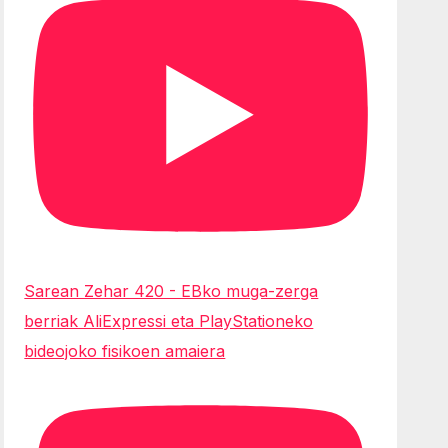
Sarean Zehar 420 - EBko muga-zerga
berriak AliExpressi eta PlayStationeko
bideojoko fisikoen amaiera