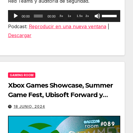
Red Teams y auditoría de seguridad.
Reproductor
Utiliza
.5x
1x
1.5x
2x
00:00
00:00
de
las
Podcast:
Reproducir en una nueva ventana
|
audio
teclas
Descargar
de
flecha
arriba/abajo
para
GAMING ROOM
aumentar
Xbox Games Showcase, Summer
o
Game Fest, Ubisoft Forward y
disminuir
Arcade Classics – Gaming Room
el
18 JUNIO, 2024
volumen.
#089