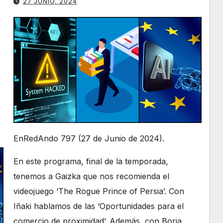
27 JUNIO, 2024
el
volumen.
EnRedAndo 797 (27 de Junio de 2024).
En este programa, final de la temporada,
tenemos a Gaizka que nos recomienda el
videojuego ‘The Rogue Prince of Persia’. Con
Iñaki hablamos de las ‘Oportunidades para el
comercio de proximidad’. Además, con Borja