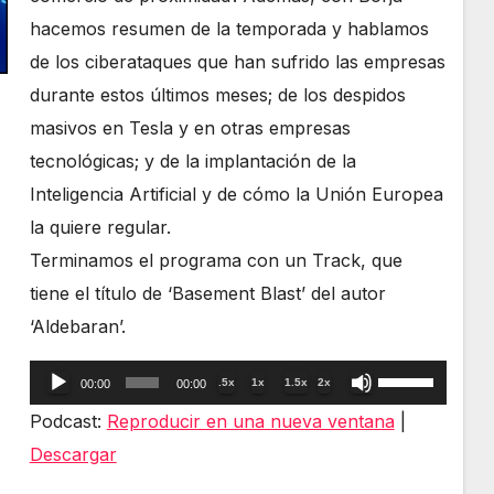
hacemos resumen de la temporada y hablamos
de los ciberataques que han sufrido las empresas
durante estos últimos meses; de los despidos
masivos en Tesla y en otras empresas
tecnológicas; y de la implantación de la
Inteligencia Artificial y de cómo la Unión Europea
la quiere regular.
Terminamos el programa con un Track, que
tiene el título de ‘Basement Blast’ del autor
‘Aldebaran’.
Reproductor
Utiliza
.5x
1x
1.5x
2x
00:00
00:00
de
las
Podcast:
Reproducir en una nueva ventana
|
audio
teclas
Descargar
de