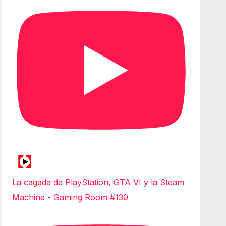
La cagada de PlayStation, GTA VI y la Steam
Machine - Gaming Room #130