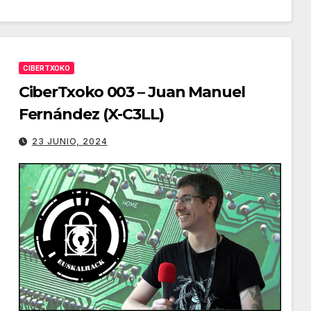
flecha
arriba/abajo
para
CIBERTXOKO
aumentar
CiberTxoko 003 – Juan Manuel
o
Fernández (X-C3LL)
disminuir
el
23 JUNIO, 2024
volumen.