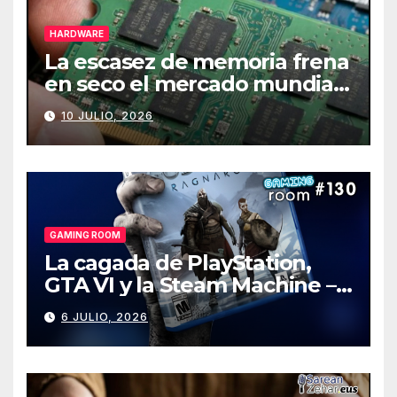
HARDWARE
La escasez de memoria frena
en seco el mercado mundial
de PCs
10 JULIO, 2026
GAMING ROOM
La cagada de PlayStation,
GTA VI y la Steam Machine –
Gaming Room #130
6 JULIO, 2026