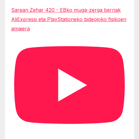
Sarean Zehar 420 - EBko muga-zerga berriak
AliExpressi eta PlayStationeko bideojoko fisikoen
amaiera