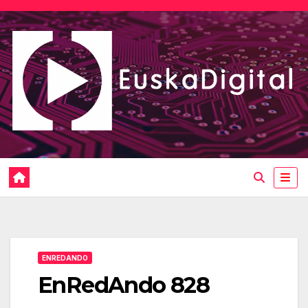
Saltar
al
contenido
ENREDANDO
EnRedAndo 828