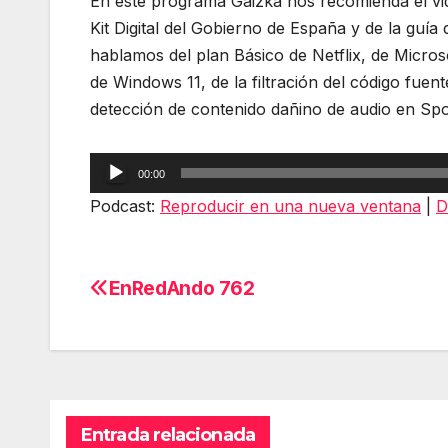
En este programa Gaizka nos recomienda el vid
Kit Digital del Gobierno de España y de la guía
hablamos del plan Básico de Netflix, de Microsof
de Windows 11, de la filtración del código fuen
detección de contenido dañino de audio en Spot
Reproductor
00:00
de
Podcast:
Reproducir en una nueva ventana
|
D
audio
EnRedAndo 762
Navegación
de
entradas
Entrada relacionada