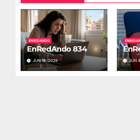
ENREDANDO
ENREDA
EnRedAndo 834
EnR
JUN 18, 2026
JUN 4