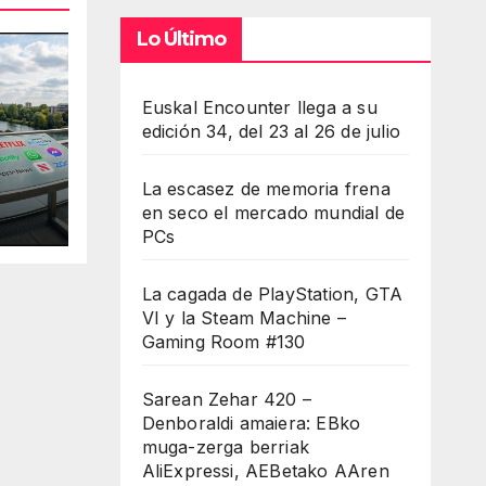
umen.
Lo Último
Euskal Encounter llega a su
edición 34, del 23 al 26 de julio
La escasez de memoria frena
en seco el mercado mundial de
PCs
La cagada de PlayStation, GTA
VI y la Steam Machine –
Gaming Room #130
Sarean Zehar 420 –
Denboraldi amaiera: EBko
muga-zerga berriak
AliExpressi, AEBetako AAren