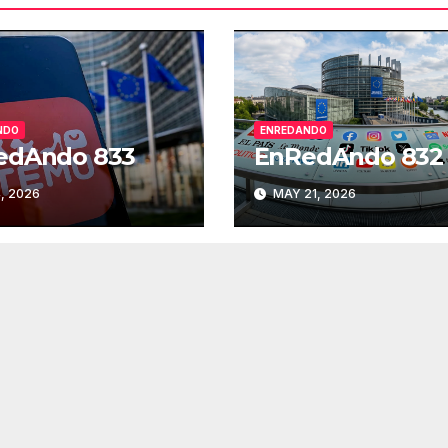
vol
NDO
ENREDANDO
edAndo 833
EnRedAndo 832
, 2026
MAY 21, 2026