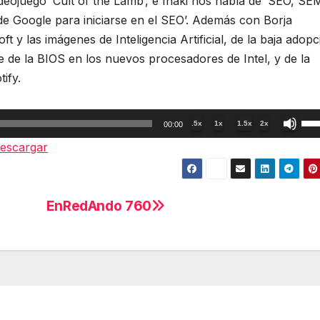
eojuego ‘Cult of the Lamb’, e Iñaki nos habla de ‘SEO, SEM
 de Google para iniciarse en el SEO’. Además con Borja
t y las imágenes de Inteligencia Artificial, de la baja adopc
te de la BIOS en los nuevos procesadores de Intel, y de la
ify.
Util
.5x
1x
1.5x
2x
00:00
las
escargar
tec
de
fle
EnRedAndo 760
arr
par
aum
o
dis
el