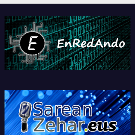
PlayStationeko bideojoko
fisikoen amaiera