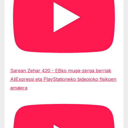
Sarean Zehar 420 - EBko muga-zerga berriak
AliExpressi eta PlayStationeko bideojoko fisikoen
amaiera