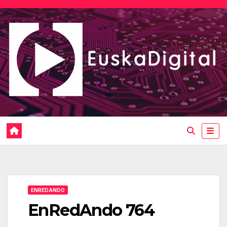
Saltar
al
contenido
ENREDANDO
EnRedAndo 764