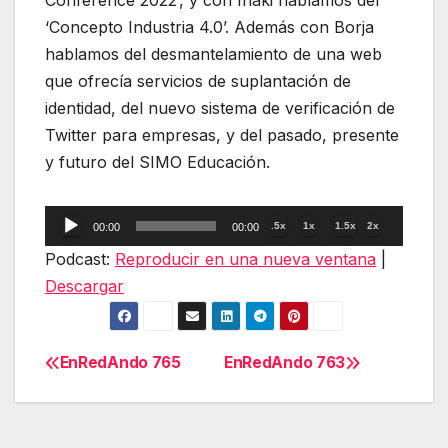
Conference 2022’, y con Iñaki hablamos del
‘Concepto Industria 4.0’. Además con Borja
hablamos del desmantelamiento de una web
que ofrecía servicios de suplantación de
identidad, del nuevo sistema de verificación de
Twitter para empresas, y del pasado, presente
y futuro del SIMO Educación.
Reproductor
.5x
1x
1.5x
2x
00:00
00:00
de
Podcast:
Reproducir en una nueva ventana
|
audio
Descargar
EnRedAndo 765
EnRedAndo 763
Navegación
de