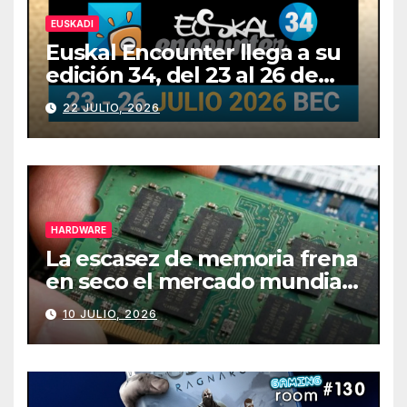
EUSKADI
Euskal Encounter llega a su
edición 34, del 23 al 26 de
julio
22 JULIO, 2026
HARDWARE
La escasez de memoria frena
en seco el mercado mundial
de PCs
10 JULIO, 2026