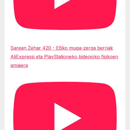
Sarean Zehar 420 - EBko muga-zerga berriak
AliExpressi eta PlayStationeko bideojoko fisikoen
amaiera