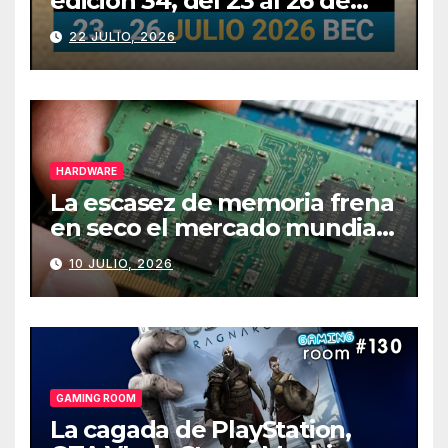
edición 34, del 23 al 26 de
julio
22 JULIO, 2026
HARDWARE
La escasez de memoria frena
en seco el mercado mundial
de PCs
10 JULIO, 2026
GAMING ROOM
La cagada de PlayStation,