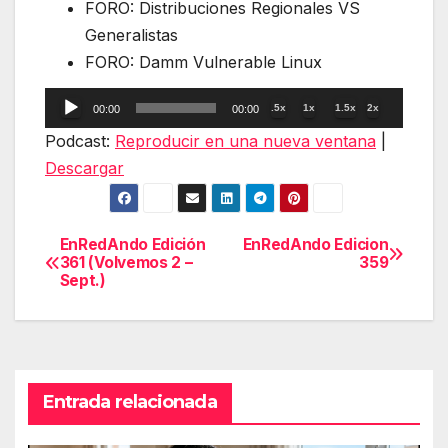
FORO: Distribuciones Regionales VS
Generalistas
FORO: Damm Vulnerable Linux
Reproductor
.5x
1x
1.5x
2x
00:00
00:00
de
Podcast:
Reproducir en una nueva ventana
|
audio
Descargar
EnRedAndo Edición
EnRedAndo Edicion
Navegación
361 (Volvemos 2 –
359
Sept.)
de
entradas
Entrada relacionada