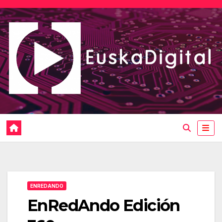
Saltar
al
contenido
ENREDANDO
EnRedAndo Edición