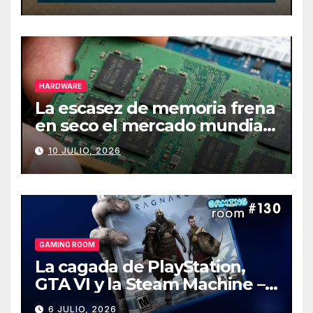
HARDWARE
La escasez de memoria frena
en seco el mercado mundial
de PCs
10 JULIO, 2026
GAMING ROOM
La cagada de PlayStation,
GTA VI y la Steam Machine –
Gaming Room #130
6 JULIO, 2026