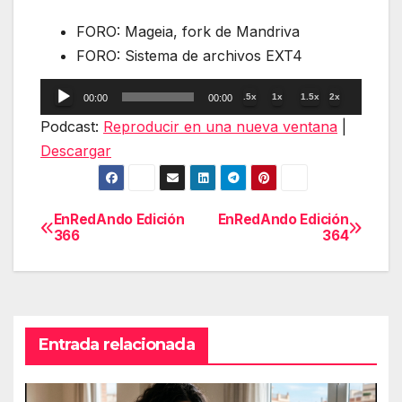
FORO: Mageia, fork de Mandriva
FORO: Sistema de archivos EXT4
Reproductor
.5x
1x
1.5x
2x
00:00
00:00
de
Podcast:
Reproducir en una nueva ventana
|
audio
Descargar
EnRedAndo Edición
EnRedAndo Edición
Navegación
366
364
de
entradas
Entrada relacionada