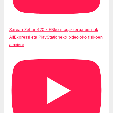
Sarean Zehar 420 - EBko muga-zerga berriak
AliExpressi eta PlayStationeko bideojoko fisikoen
amaiera