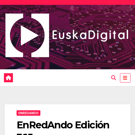
Saltar
al
contenido
ENREDANDO
EnRedAndo Edición