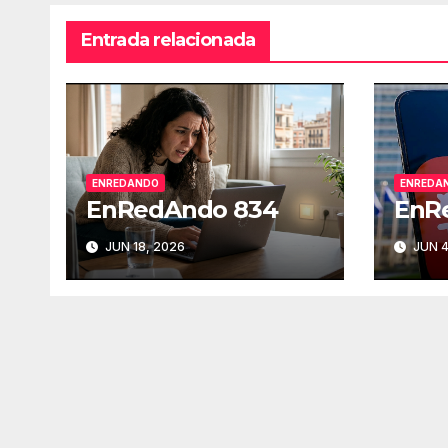
Entrada relacionada
ENREDANDO
ENREDA
EnRedAndo 834
EnR
JUN 18, 2026
JUN 4