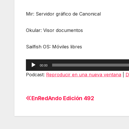
Mir: Servidor gráfico de Canonical
Okular: Visor documentos
Sailfish OS: Móviles libres
Reproductor
00:00
de
Podcast:
Reproducir en una nueva ventana
|
D
audio
EnRedAndo Edición 492
Navegación
de
entradas