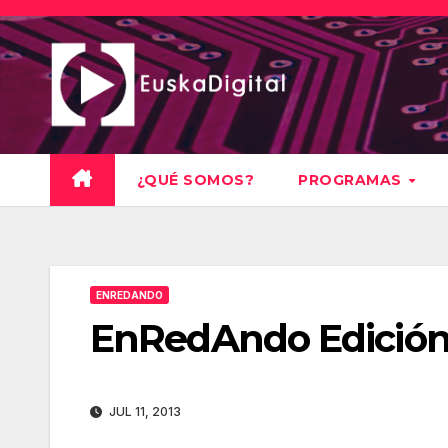
Saltar
al
contenido
¿QUÉ SOMOS?
PROGRAMAS
ENREDANDO
EnRedAndo Edición
JUL 11, 2013