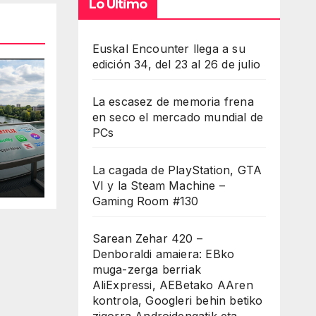
Lo Último
minuir
Euskal Encounter llega a su
umen.
edición 34, del 23 al 26 de julio
La escasez de memoria frena
en seco el mercado mundial de
PCs
La cagada de PlayStation, GTA
VI y la Steam Machine –
Gaming Room #130
Sarean Zehar 420 –
Denboraldi amaiera: EBko
muga-zerga berriak
AliExpressi, AEBetako AAren
kontrola, Googleri behin betiko
zigorra Androidengatik eta