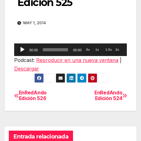
Edición 525
MAY 1, 2014
Reproductor
.5x
1x
1.5x
2x
00:00
00:00
de
Podcast:
Reproducir en una nueva ventana
|
audio
Descargar
EnRedAndo
EnRedAndo
Navegación
Edición 526
Edición 524
de
entradas
Entrada relacionada