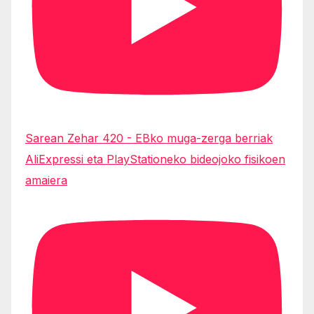
Sarean Zehar 420 - EBko muga-zerga berriak
AliExpressi eta PlayStationeko bideojoko fisikoen
amaiera