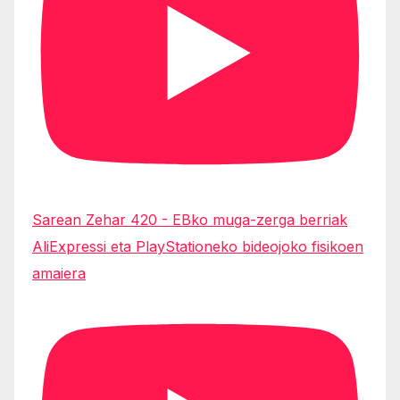
Sarean Zehar 420 - EBko muga-zerga berriak
AliExpressi eta PlayStationeko bideojoko fisikoen
amaiera