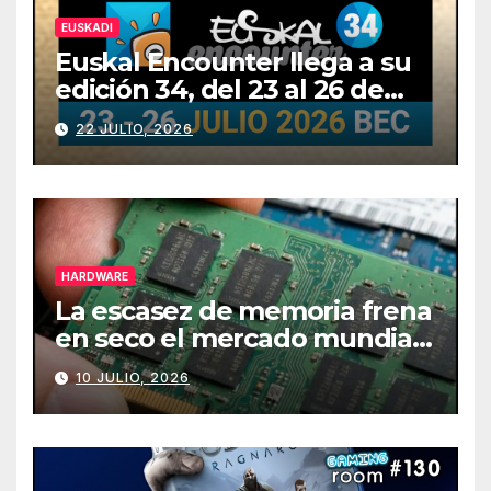
EUSKADI
Euskal Encounter llega a su
edición 34, del 23 al 26 de
julio
22 JULIO, 2026
HARDWARE
La escasez de memoria frena
en seco el mercado mundial
de PCs
10 JULIO, 2026