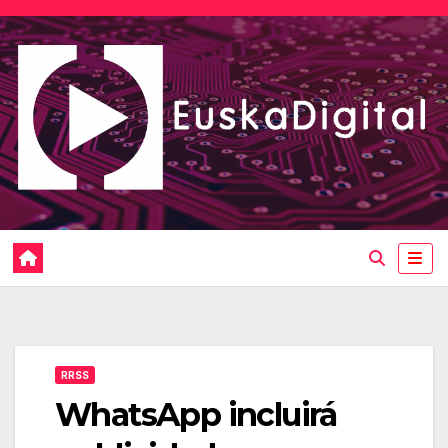
Saltar
al
contenido
RRSS
WhatsApp incluirá