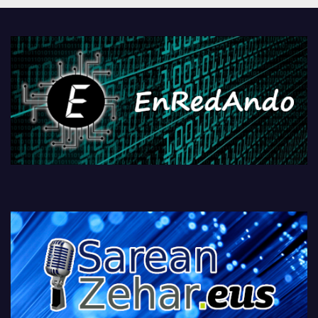
PlayStationeko bideojoko
fisikoen amaiera