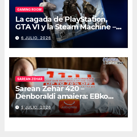
GAMING ROOM
La cagada de PlayStation,
GTA VI y la Steam Machine –
Gaming Room #130
6 JULIO, 2026
SAREAN ZEHAR
Sarean Zehar 420 –
Denboraldi amaiera: EBko
muga-zerga berriak
5 JULIO, 2026
AliExpressi, AEBetako AAren
kontrola, Googleri behin
betiko zigorra
Androidengatik eta