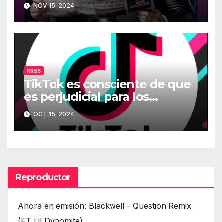
(Twitter)
NOV 15, 2024
RRSS
TikTok es consciente de que
es perjudicial para los
menores
OCT 15, 2024
Reproductor
Ahora en emisión: Blackwell - Question Remix
(FT Lil Dynomite)