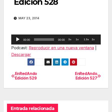
Edición 528
MAY 23, 2014
Reproductor
.5x
1x
1.5x
2x
00:00
00:00
de
Podcast:
Reproducir en una nueva ventana
|
audio
Descargar
EnRedAndo
EnRedAndo
Navegación
Edición 529
Edición 527
de
entradas
Entrada relacionada