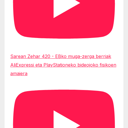
Sarean Zehar 420 - EBko muga-zerga berriak
AliExpressi eta PlayStationeko bideojoko fisikoen
amaiera