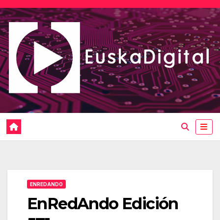
Saltar
al
contenido
ENREDANDO
EnRedAndo Edición