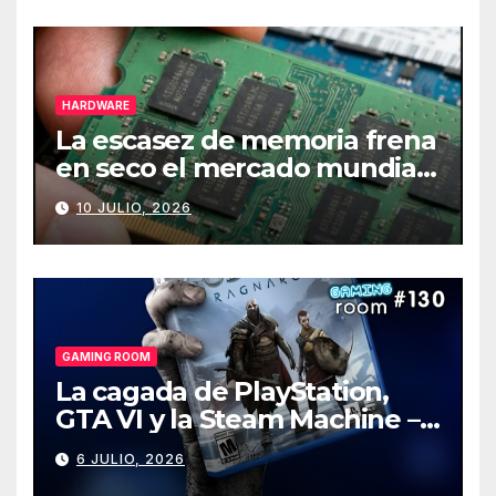
HARDWARE
La escasez de memoria frena
en seco el mercado mundial
de PCs
10 JULIO, 2026
GAMING ROOM
La cagada de PlayStation,
GTA VI y la Steam Machine –
Gaming Room #130
6 JULIO, 2026