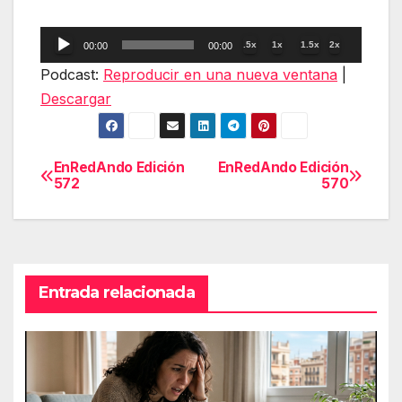
Reproductor
.5x
1x
1.5x
2x
00:00
00:00
de
Podcast:
Reproducir en una nueva ventana
|
audio
Descargar
EnRedAndo Edición
EnRedAndo Edición
Navegación
572
570
de
entradas
Entrada relacionada