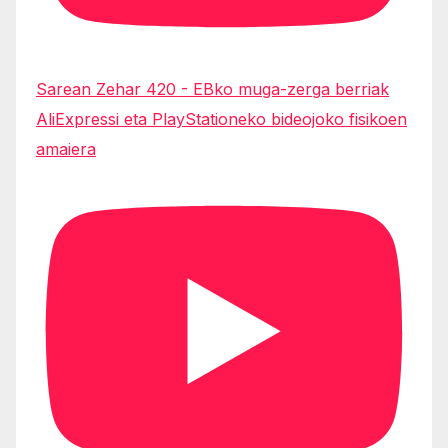
Sarean Zehar 420 - EBko muga-zerga berriak
AliExpressi eta PlayStationeko bideojoko fisikoen
amaiera