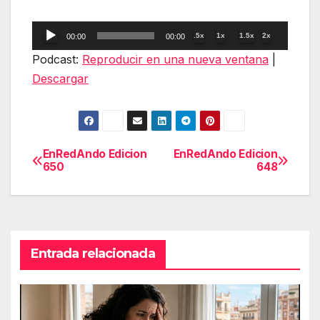
Reproductor
.5x
1x
1.5x
2x
00:00
00:00
de
Podcast:
Reproducir en una nueva ventana
|
audio
Descargar
EnRedAndo Edicion
EnRedAndo Edicion
Navegación
650
648
de
entradas
Entrada relacionada