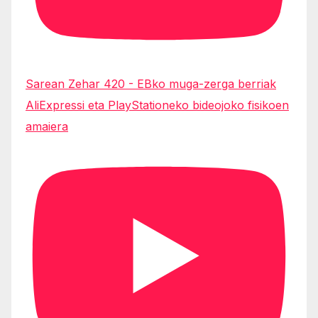
Sarean Zehar 420 - EBko muga-zerga berriak
AliExpressi eta PlayStationeko bideojoko fisikoen
amaiera