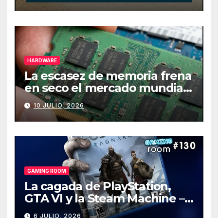
HARDWARE
La escasez de memoria frena
en seco el mercado mundial
de PCs
10 JULIO, 2026
GAMING ROOM
La cagada de PlayStation,
GTA VI y la Steam Machine –
Gaming Room #130
6 JULIO, 2026