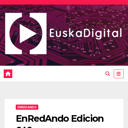
Saltar
al
contenido
ENREDANDO
EnRedAndo Edicion