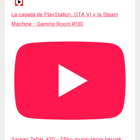
La cagada de PlayStation, GTA VI y la Steam
Machine - Gaming Room #130
Sarean Zehar 420 - EBko muga-zerga berriak