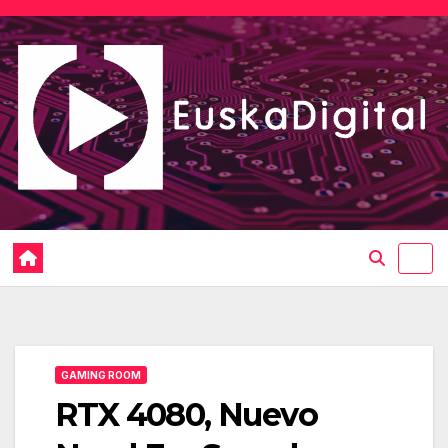
Saltar
al
contenido
GAMING ROOM
RTX 4080, Nuevo