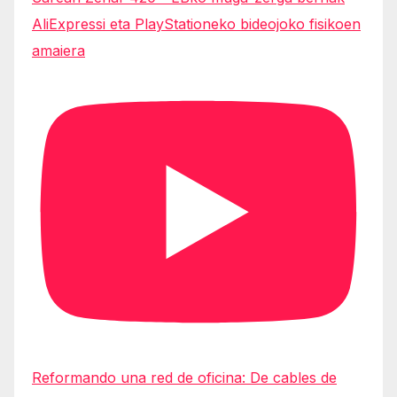
AliExpressi eta PlayStationeko bideojoko fisikoen
amaiera
Reformando una red de oficina: De cables de