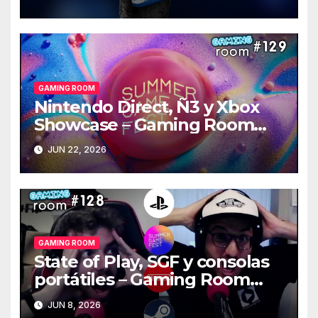
GAMING ROOM
Nintendo Direct, Ñ3 y Xbox
Showcase – Gaming Room
#129
JUN 22, 2026
GAMING ROOM
State of Play, SGF y consolas
portátiles – Gaming Room
#128
JUN 8, 2026