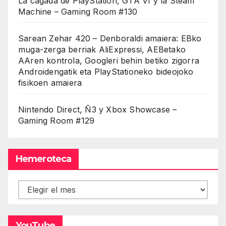
La cagada de PlayStation, GTA VI y la Steam
Machine – Gaming Room #130
Sarean Zehar 420 – Denboraldi amaiera: EBko
muga-zerga berriak AliExpressi, AEBetako
AAren kontrola, Googleri behin betiko zigorra
Androidengatik eta PlayStationeko bideojoko
fisikoen amaiera
Nintendo Direct, Ñ3 y Xbox Showcase –
Gaming Room #129
Hemeroteca
Hemeroteca
YouTube