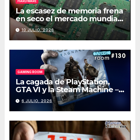
HARDWARE
La escasez de memoria frena
en seco el mercado mundial
de PCs
10 JULIO, 2026
GAMING ROOM
La cagada de PlayStation,
GTA VI y la Steam Machine –
Gaming Room #130
6 JULIO, 2026