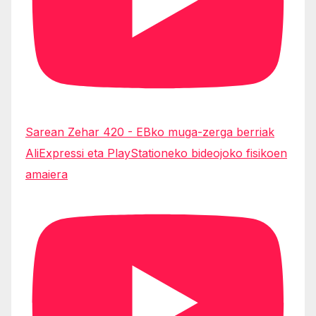
Sarean Zehar 420 - EBko muga-zerga berriak
AliExpressi eta PlayStationeko bideojoko fisikoen
amaiera