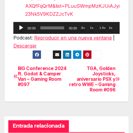
AXQfFqQrM&list=PLuuSWmpMzKJUiAJyi
23Nk5V9KDZZJcTvK
Reproductor
.5x
1x
1.5x
2x
00:00
00:00
de
Podcast:
Reproducir en una nueva ventana
|
audio
Descargar
BIG Conference 2024
TGA, Golden
Navegación
ft. Godot & Camper
Joysticks,
Van – Gaming Room
aniversario PSX y
de
#097
retro WWE – Gaming
Room #096
entradas
Entrada relacionada