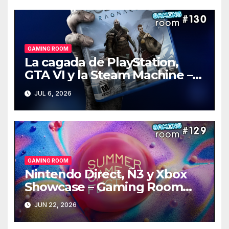
GAMING ROOM
La cagada de PlayStation,
GTA VI y la Steam Machine –
Gaming Room #130
JUL 6, 2026
GAMING ROOM
Nintendo Direct, Ñ3 y Xbox
Showcase – Gaming Room
#129
JUN 22, 2026