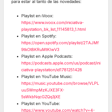
para estar al tanto de las novedades:
Playlist en iVoox:
https://www.ivoox.com/iniciativa-
playstation_bk_list_11145813_1.html
Playlist en Spotify:
https://open.spotify.com/playlist/2TAJMf
9tkOt8KRuMtKIwV3
Playlist en Apple Podcasts:
https://podcasts.apple.com/us/podcast/ini
ciativa-playstation/id1781251428
Playlist en YouTube Music:
https://music.youtube.com/browse/VLPL
uuSWmpMzKJXE3FX-
5sWkbNqcGZQq3jXE
Playlist en YouTube:
https://www.youtube.com/watch?v=4-