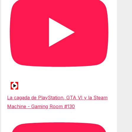
La cagada de PlayStation, GTA VI y la Steam
Machine - Gaming Room #130