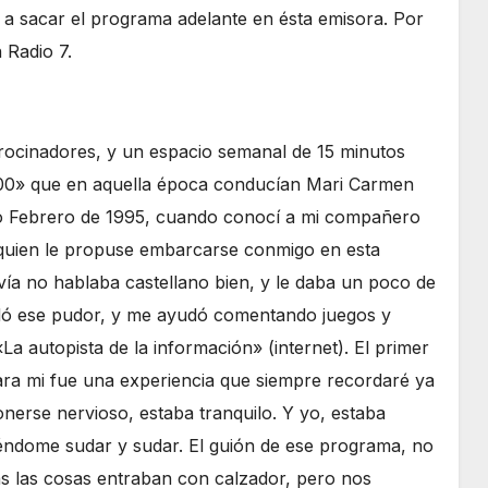
 a sacar el programa adelante en ésta emisora. Por
n Radio 7.
rocinadores, y un espacio semanal de 15 minutos
900» que en aquella época conducían Mari Carmen
o Febrero de 1995, cuando conocí a mi compañero
a quien le propuse embarcarse conmigo en esta
vía no hablaba castellano bien, y le daba un poco de
olvidó ese pudor, y me ayudó comentando juegos y
a autopista de la información» (internet). El primer
Para mi fue una experiencia que siempre recordaré ya
onerse nervioso, estaba tranquilo. Y yo, estaba
ndome sudar y sudar. El guión de ese programa, no
s las cosas entraban con calzador, pero nos