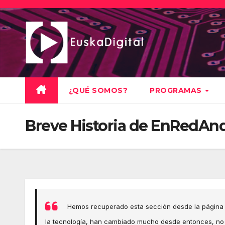
Saltar
al
contenido
¿QUÉ SOMOS?
PROGRAMAS
Breve Historia de EnRedAnd
Hemos recuperado esta sección desde la página
la tecnología, han cambiado mucho desde entonces, no q