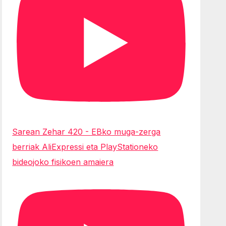
Sarean Zehar 420 - EBko muga-zerga
berriak AliExpressi eta PlayStationeko
bideojoko fisikoen amaiera