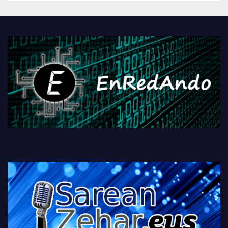
Androidengatik eta
PlayStationeko bideojoko
fisikoen amaiera