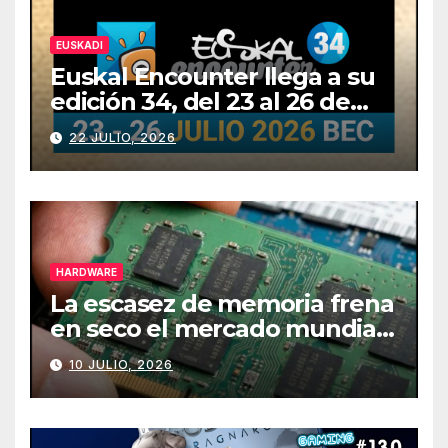
EUSKADI
Euskal Encounter llega a su
edición 34, del 23 al 26 de
julio
22 JULIO, 2026
HARDWARE
La escasez de memoria frena
en seco el mercado mundial
de PCs
10 JULIO, 2026