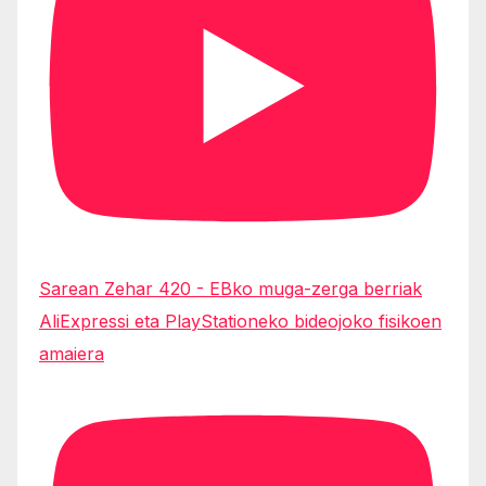
Sarean Zehar 420 - EBko muga-zerga berriak
AliExpressi eta PlayStationeko bideojoko fisikoen
amaiera