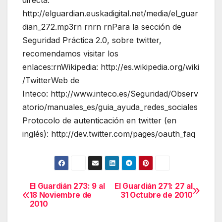
directa:
http://elguardian.euskadigital.net/media/el_guar
dian_272.mp3rn rnrn rnPara la sección de
Seguridad Práctica 2.0, sobre twitter,
recomendamos visitar los
enlaces:rnWikipedia: http://es.wikipedia.org/wiki
/TwitterWeb de
Inteco: http://www.inteco.es/Seguridad/Observ
atorio/manuales_es/guia_ayuda_redes_sociales
Protocolo de autenticación en twitter (en
inglés): http://dev.twitter.com/pages/oauth_faq
El Guardián 273: 9 al
El Guardián 271: 27 al
Navegación
18 Noviembre de
31 Octubre de 2010
2010
de