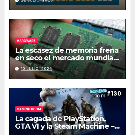
22 JULIO, 2026
HARDWARE
La escasez de memoria frena
en seco el mercado mundial
de PCs
10 JULIO, 2026
GAMING ROOM
La cagada de PlayStation,
GTA VI y la Steam Machine –
Gaming Room #130