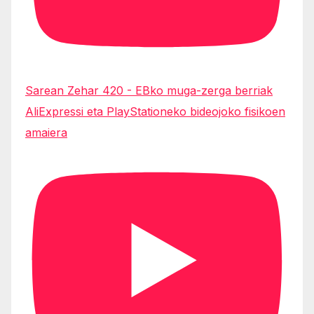
Sarean Zehar 420 - EBko muga-zerga berriak
AliExpressi eta PlayStationeko bideojoko fisikoen
amaiera