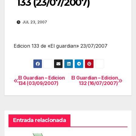
133 (23/07/2007)
JUL 23, 2007
Edicion 133 de «El guardian» 23/07/2007
El Guardian – Edicion
El Guardian – Edicion
Navegación
134 (03/09/2007)
132 (16/07/2007)
de
entradas
Entrada relacionada