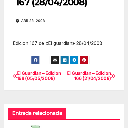
167 (28/04/2008)
ABR 28, 2008
Edicion 167 de «El guardian» 28/04/2008
El Guardian – Edicion
El Guardian – Edicion
Navegación
168 (05/05/2008)
166 (21/04/2008)
de
entradas
Entrada relacionada