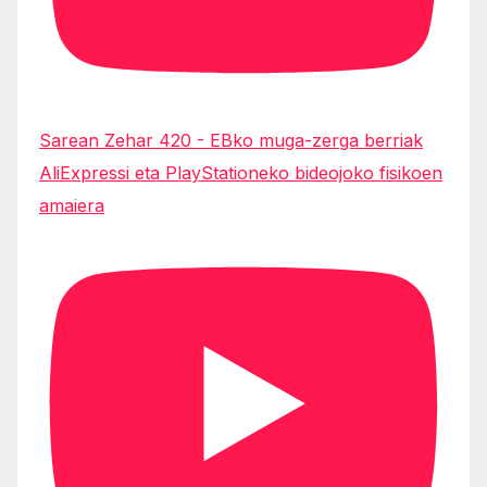
Sarean Zehar 420 - EBko muga-zerga berriak
AliExpressi eta PlayStationeko bideojoko fisikoen
amaiera