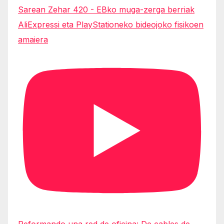
Sarean Zehar 420 - EBko muga-zerga berriak
AliExpressi eta PlayStationeko bideojoko fisikoen
amaiera