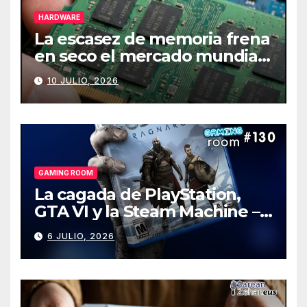
HARDWARE
La escasez de memoria frena
en seco el mercado mundial
de PCs
10 JULIO, 2026
GAMING ROOM
La cagada de PlayStation,
GTA VI y la Steam Machine –
Gaming Room #130
6 JULIO, 2026