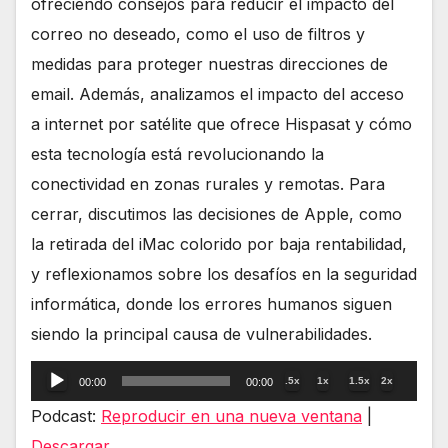
ofreciendo consejos para reducir el impacto del
correo no deseado, como el uso de filtros y
medidas para proteger nuestras direcciones de
email. Además, analizamos el impacto del acceso
a internet por satélite que ofrece Hispasat y cómo
esta tecnología está revolucionando la
conectividad en zonas rurales y remotas. Para
cerrar, discutimos las decisiones de Apple, como
la retirada del iMac colorido por baja rentabilidad,
y reflexionamos sobre los desafíos en la seguridad
informática, donde los errores humanos siguen
siendo la principal causa de vulnerabilidades.
Reproductor
.5x
1x
1.5x
2x
00:00
00:00
de
Podcast:
Reproducir en una nueva ventana
|
audio
Descargar