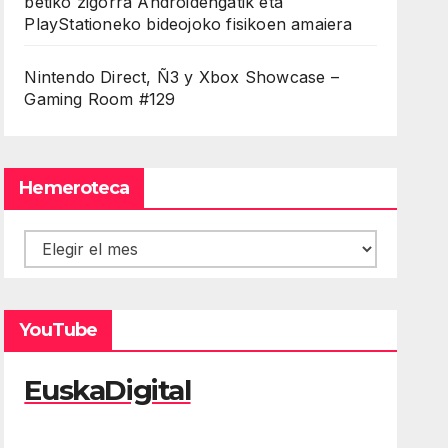
betiko zigorra Androidengatik eta
PlayStationeko bideojoko fisikoen amaiera
Nintendo Direct, Ñ3 y Xbox Showcase –
Gaming Room #129
Hemeroteca
Hemeroteca
YouTube
EuskaDigital