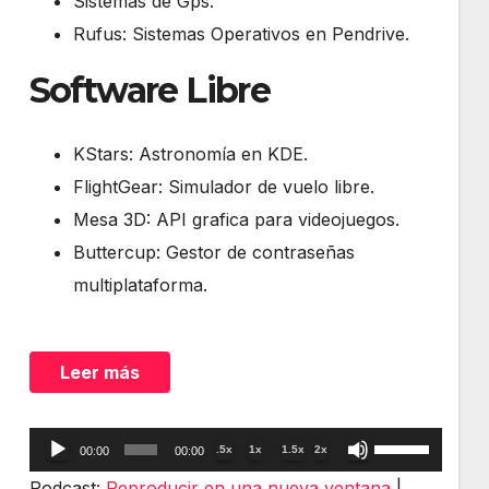
Sistemas de Gps.
Rufus: Sistemas Operativos en Pendrive.
Software Libre
KStars: Astronomía en KDE.
FlightGear: Simulador de vuelo libre.
Mesa 3D: API grafica para videojuegos.
Buttercup: Gestor de contraseñas
multiplataforma.
Leer más
Reproductor
Utiliza
.5x
1x
1.5x
2x
00:00
00:00
de
las
Podcast:
Reproducir en una nueva ventana
|