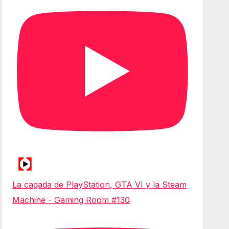
La cagada de PlayStation, GTA VI y la Steam
Machine - Gaming Room #130