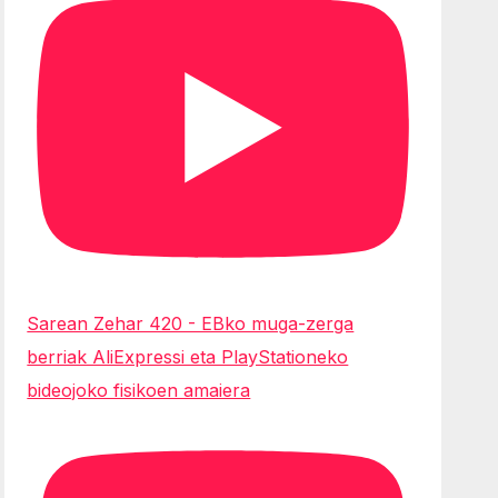
Sarean Zehar 420 - EBko muga-zerga
berriak AliExpressi eta PlayStationeko
bideojoko fisikoen amaiera