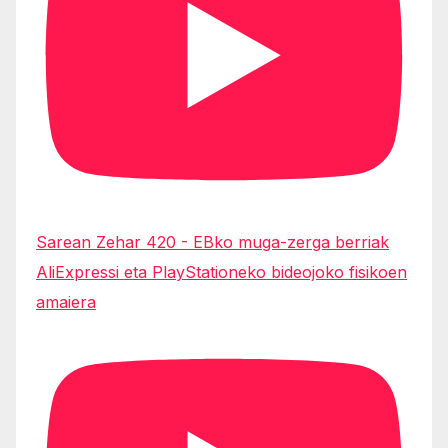
Sarean Zehar 420 - EBko muga-zerga berriak
AliExpressi eta PlayStationeko bideojoko fisikoen
amaiera