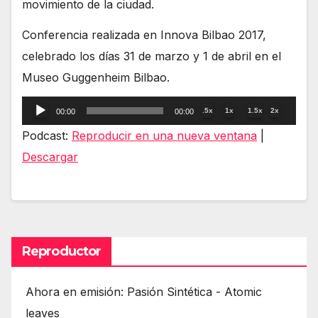
movimiento de la ciudad.
Conferencia realizada en Innova Bilbao 2017,
celebrado los días 31 de marzo y 1 de abril en el
Museo Guggenheim Bilbao.
Reproductor
.5x
1x
1.5x
2x
00:00
00:00
de
Podcast:
Reproducir en una nueva ventana
|
audio
Descargar
Reproductor
Ahora en emisión: Pasión Sintética - Atomic
leaves