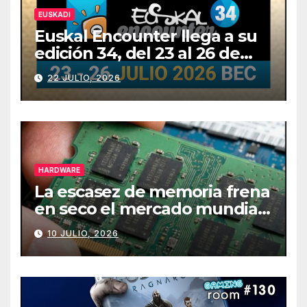
EUSKADI
Euskal Encounter llega a su
edición 34, del 23 al 26 de
julio
22 JULIO, 2026
HARDWARE
La escasez de memoria frena
en seco el mercado mundial
de PCs
10 JULIO, 2026