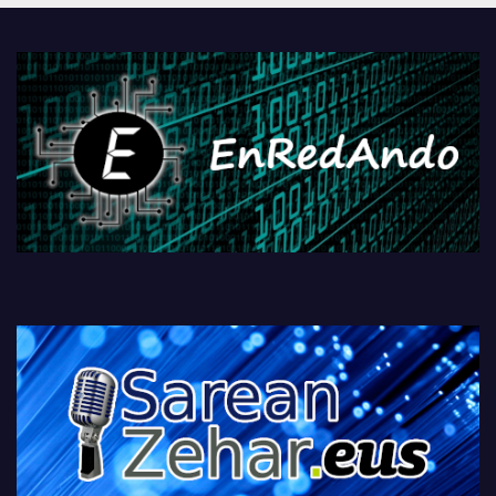
PlayStationeko bideojoko
fisikoen amaiera