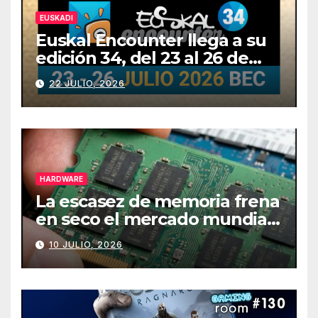
EUSKADI
Euskal Encounter llega a su
edición 34, del 23 al 26 de
julio
22 JULIO, 2026
HARDWARE
La escasez de memoria frena
en seco el mercado mundial
de PCs
10 JULIO, 2026