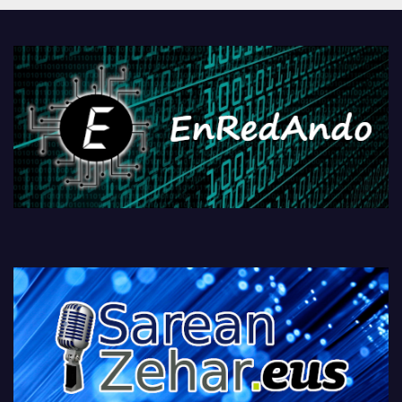
PlayStationeko bideojoko
fisikoen amaiera