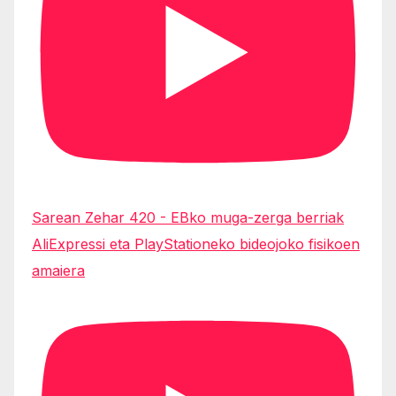
Sarean Zehar 420 - EBko muga-zerga berriak
AliExpressi eta PlayStationeko bideojoko fisikoen
amaiera