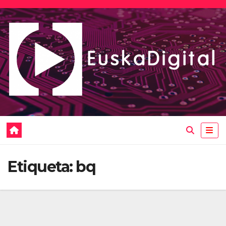
Saltar
al
contenido
Etiqueta:
bq