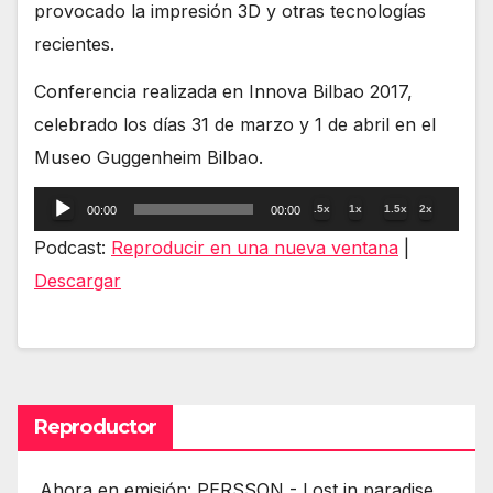
provocado la impresión 3D y otras tecnologías
recientes.
Conferencia realizada en Innova Bilbao 2017,
celebrado los días 31 de marzo y 1 de abril en el
Museo Guggenheim Bilbao.
Reproductor
.5x
1x
1.5x
2x
00:00
00:00
de
Podcast:
Reproducir en una nueva ventana
|
audio
Descargar
Reproductor
Ahora en emisión: PERSSON - Lost in paradise