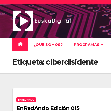
Saltar
al
contenido
¿QUÉ SOMOS?
PROGRAMAS
Etiqueta:
ciberdisidente
ENREDANDO
EnRedAndo Edición 015