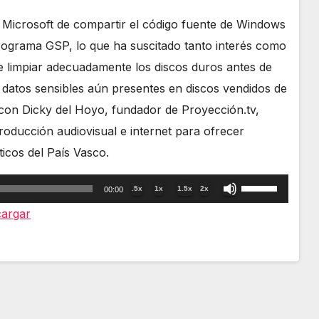
de Microsoft de compartir el código fuente de Windows
ograma GSP, lo que ha suscitado tanto interés como
e limpiar adecuadamente los discos duros antes de
 datos sensibles aún presentes en discos vendidos de
 con Dicky del Hoyo, fundador de Proyección.tv,
ducción audiovisual e internet para ofrecer
ticos del País Vasco.
Utiliza
.5x
1x
1.5x
2x
00:00
las
argar
teclas
de
flecha
arriba/abajo
para