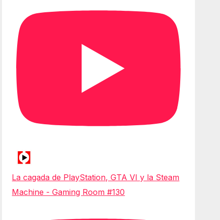
La cagada de PlayStation, GTA VI y la Steam
Machine - Gaming Room #130