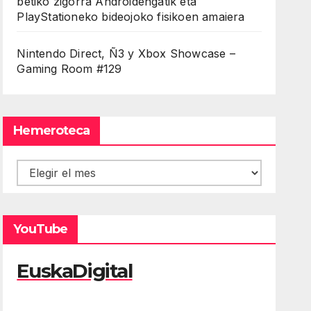
betiko zigorra Androidengatik eta
PlayStationeko bideojoko fisikoen amaiera
Nintendo Direct, Ñ3 y Xbox Showcase –
Gaming Room #129
Hemeroteca
Hemeroteca
YouTube
EuskaDigital