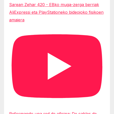
Sarean Zehar 420 - EBko muga-zerga berriak
AliExpressi eta PlayStationeko bideojoko fisikoen
amaiera
Reformando una red de oficina: De cables de