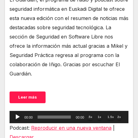
seguridad informática en Euskadi Digital te ofrece
esta nueva edición con el resumen de noticias más
destacadas sobre seguridad tecnológica. La
sección de Seguridad en Software Libre nos
ofrece la información más actual gracias a Mikel y
Seguridad Práctica regresa al programa con la
colaboración de Iñigo. Gracias por escuchar El
Guardián.
Leer más
Reproductor
.5x
1x
1.5x
2x
00:00
00:00
de
Podcast:
Reproducir en una nueva ventana
|
audio
Descargar