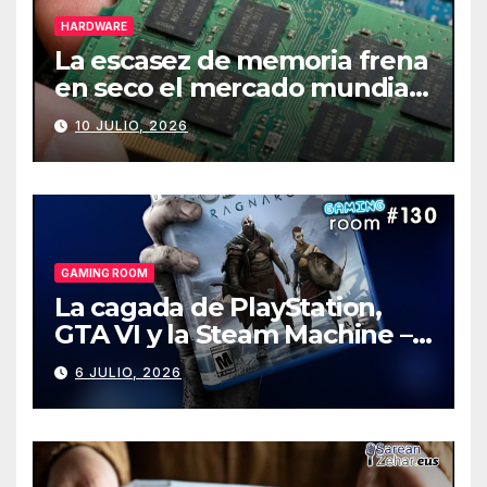
HARDWARE
La escasez de memoria frena
en seco el mercado mundial
de PCs
10 JULIO, 2026
GAMING ROOM
La cagada de PlayStation,
GTA VI y la Steam Machine –
Gaming Room #130
6 JULIO, 2026