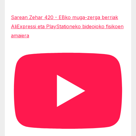
Sarean Zehar 420 - EBko muga-zerga berriak
AliExpressi eta PlayStationeko bideojoko fisikoen
amaiera