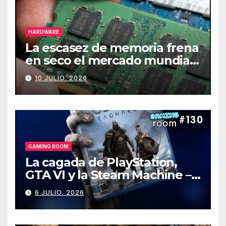
HARDWARE
La escasez de memoria frena
en seco el mercado mundial
de PCs
10 JULIO, 2026
GAMING ROOM
La cagada de PlayStation,
GTA VI y la Steam Machine –
Gaming Room #130
6 JULIO, 2026