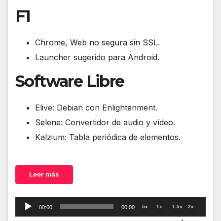
F1
Chrome, Web no segura sin SSL.
Launcher sugerido para Android.
Software Libre
Elive: Debian con Enlightenment.
Selene: Convertidor de audio y vídeo.
Kalzium: Tabla periódica de elementos.
Leer más
Reproductor
.5x
1x
1.5x
2x
00:00
00:00
de