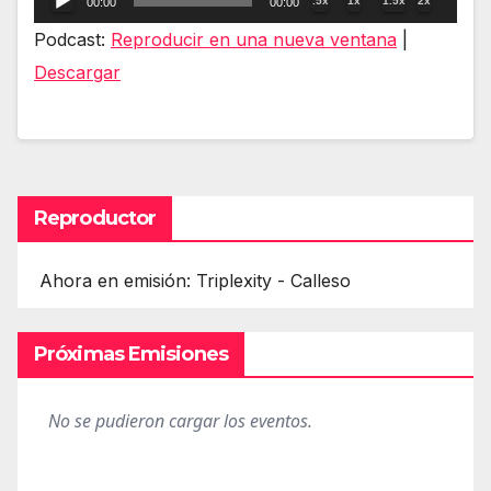
.5x
1x
1.5x
2x
00:00
00:00
de
Podcast:
Reproducir en una nueva ventana
|
audio
Descargar
Reproductor
Ahora en emisión: Triplexity - Calleso
Próximas Emisiones