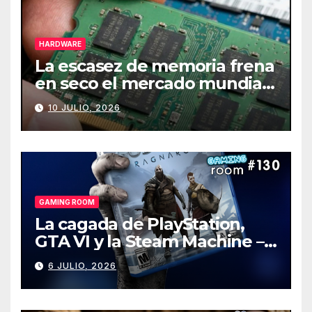
HARDWARE
La escasez de memoria frena
en seco el mercado mundial
de PCs
10 JULIO, 2026
GAMING ROOM
La cagada de PlayStation,
GTA VI y la Steam Machine –
Gaming Room #130
6 JULIO, 2026