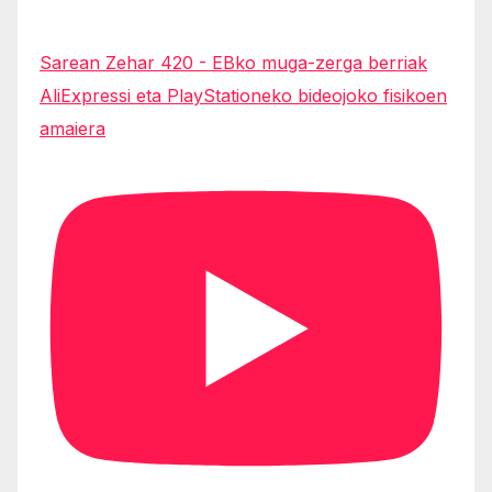
Sarean Zehar 420 - EBko muga-zerga berriak
AliExpressi eta PlayStationeko bideojoko fisikoen
amaiera