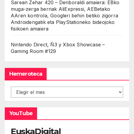
Sarean Zehar 420 – Denboraldi amaiera: EBko
muga-zerga berriak AliExpressi, AEBetako
AAren kontrola, Googleri behin betiko zigorra
Androidengatik eta PlayStationeko bideojoko
fisikoen amaiera
Nintendo Direct, Ñ3 y Xbox Showcase –
Gaming Room #129
Hemeroteca
Hemeroteca
YouTube
EuskaDigital