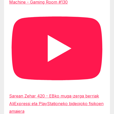
Machine - Gaming Room #130
Sarean Zehar 420 - EBko muga-zerga berriak
AliExpressi eta PlayStationeko bideojoko fisikoen
amaiera