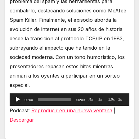
problema del spam y las herramientas para
combatirlo, destacando soluciones como McAfee
Spam Killer. Finalmente, el episodio aborda la
evolución de internet en sus 20 años de historia
desde la transición al protocolo TCP/IP en 1983,
subrayando el impacto que ha tenido en la
sociedad moderna. Con un tono humorístico, los
presentadores repasan estos hitos mientras
animan a los oyentes a participar en un sorteo
especial.
Reproductor
.5x
1x
1.5x
2x
00:00
00:00
de
Podcast:
Reproducir en una nueva ventana
|
audio
Descargar