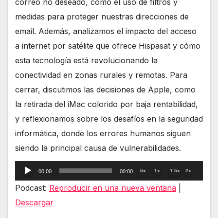
correo no deseado, como el uso de filtros y
medidas para proteger nuestras direcciones de
email. Además, analizamos el impacto del acceso
a internet por satélite que ofrece Hispasat y cómo
esta tecnología está revolucionando la
conectividad en zonas rurales y remotas. Para
cerrar, discutimos las decisiones de Apple, como
la retirada del iMac colorido por baja rentabilidad,
y reflexionamos sobre los desafíos en la seguridad
informática, donde los errores humanos siguen
siendo la principal causa de vulnerabilidades.
Reproductor
.5x
1x
1.5x
2x
00:00
00:00
de
Podcast:
Reproducir en una nueva ventana
|
audio
Descargar