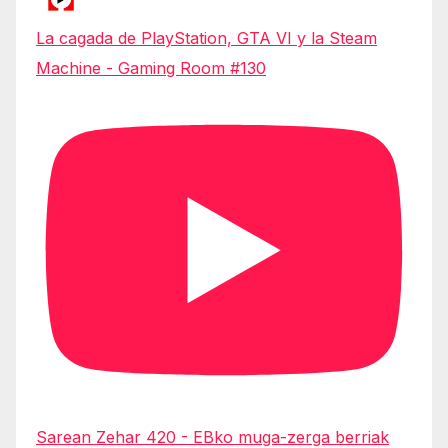
La cagada de PlayStation, GTA VI y la Steam
Machine - Gaming Room #130
Sarean Zehar 420 - EBko muga-zerga berriak