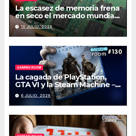
La escasez de memoria frena
en seco el mercado mundial
de PCs
10 JULIO, 2026
GAMING ROOM
La cagada de PlayStation,
GTA VI y la Steam Machine –
Gaming Room #130
6 JULIO, 2026