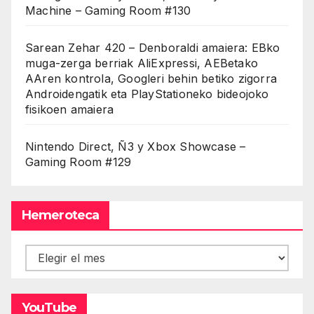
Machine – Gaming Room #130
Sarean Zehar 420 – Denboraldi amaiera: EBko
muga-zerga berriak AliExpressi, AEBetako
AAren kontrola, Googleri behin betiko zigorra
Androidengatik eta PlayStationeko bideojoko
fisikoen amaiera
Nintendo Direct, Ñ3 y Xbox Showcase –
Gaming Room #129
Hemeroteca
Hemeroteca
YouTube