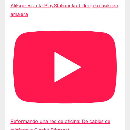
AliExpressi eta PlayStationeko bideojoko fisikoen
amaiera
Reformando una red de oficina: De cables de