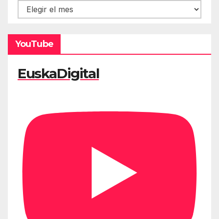
Hemeroteca
YouTube
EuskaDigital