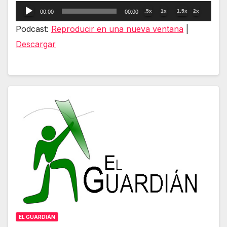
Reproductor
.5x
1x
1.5x
2x
00:00
00:00
de
Podcast:
Reproducir en una nueva ventana
|
audio
Descargar
EL GUARDIÁN