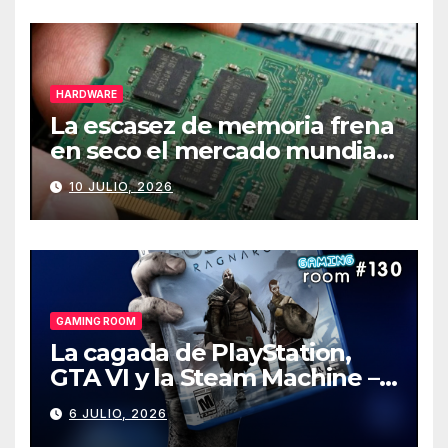
HARDWARE
La escasez de memoria frena
en seco el mercado mundial
de PCs
10 JULIO, 2026
GAMING ROOM
La cagada de PlayStation,
GTA VI y la Steam Machine –
Gaming Room #130
6 JULIO, 2026