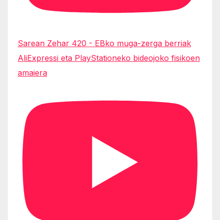
Sarean Zehar 420 - EBko muga-zerga berriak
AliExpressi eta PlayStationeko bideojoko fisikoen
amaiera