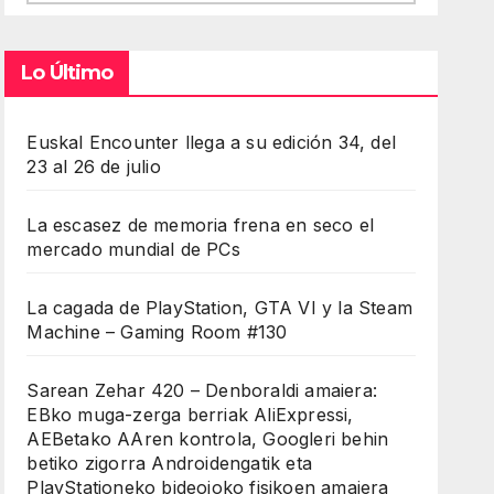
Lo Último
Euskal Encounter llega a su edición 34, del
23 al 26 de julio
La escasez de memoria frena en seco el
mercado mundial de PCs
La cagada de PlayStation, GTA VI y la Steam
Machine – Gaming Room #130
Sarean Zehar 420 – Denboraldi amaiera:
EBko muga-zerga berriak AliExpressi,
AEBetako AAren kontrola, Googleri behin
betiko zigorra Androidengatik eta
PlayStationeko bideojoko fisikoen amaiera