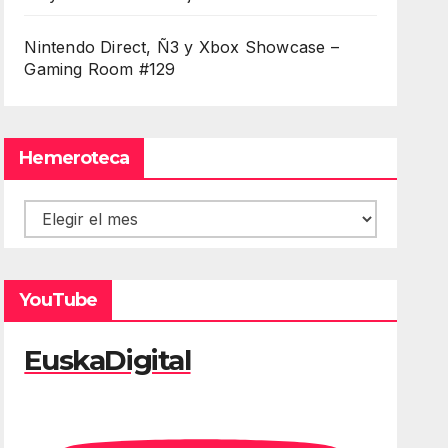
Nintendo Direct, Ñ3 y Xbox Showcase –
Gaming Room #129
Hemeroteca
Hemeroteca
YouTube
EuskaDigital