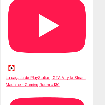
La cagada de PlayStation, GTA VI y la Steam
Machine - Gaming Room #130