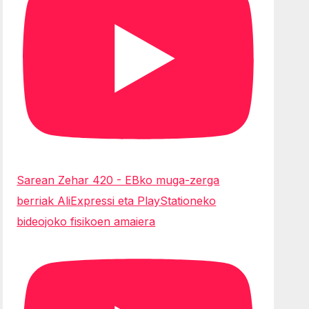
Sarean Zehar 420 - EBko muga-zerga
berriak AliExpressi eta PlayStationeko
bideojoko fisikoen amaiera