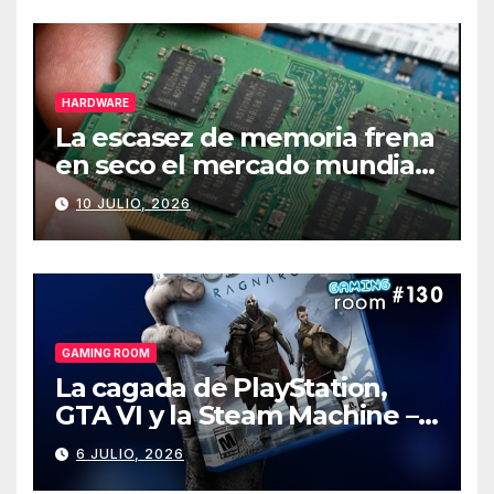
HARDWARE
La escasez de memoria frena
en seco el mercado mundial
de PCs
10 JULIO, 2026
GAMING ROOM
La cagada de PlayStation,
GTA VI y la Steam Machine –
Gaming Room #130
6 JULIO, 2026