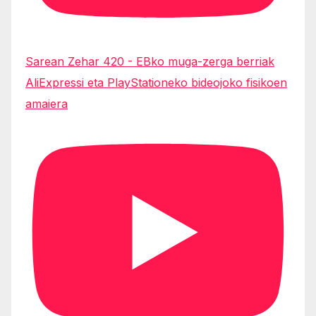
Sarean Zehar 420 - EBko muga-zerga berriak
AliExpressi eta PlayStationeko bideojoko fisikoen
amaiera