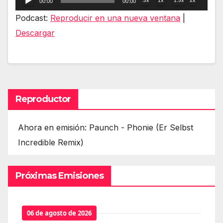
.5x
1x
1.5x
2x
00:00
00:00
de
Podcast:
Reproducir en una nueva ventana
|
audio
Descargar
Reproductor
Ahora en emisión: Paunch - Phonie (Er Selbst
Incredible Remix)
Próximas Emisiones