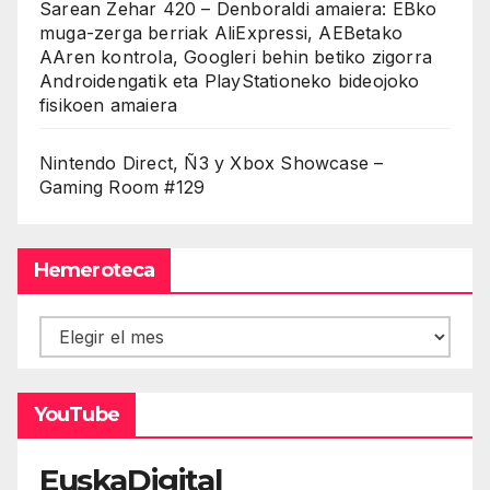
Sarean Zehar 420 – Denboraldi amaiera: EBko
muga-zerga berriak AliExpressi, AEBetako
AAren kontrola, Googleri behin betiko zigorra
Androidengatik eta PlayStationeko bideojoko
fisikoen amaiera
Nintendo Direct, Ñ3 y Xbox Showcase –
Gaming Room #129
Hemeroteca
Hemeroteca
YouTube
EuskaDigital