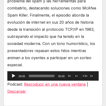
problema del spam y las herramientas para
combatirlo, destacando soluciones como McAfee
Spam Killer. Finalmente, el episodio aborda la
evolución de internet en sus 20 años de historia
desde la transición al protocolo TCP/IP en 1983,
subrayando el impacto que ha tenido en la
sociedad moderna. Con un tono humorístico, los
presentadores repasan estos hitos mientras
animan a los oyentes a participar en un sorteo
especial.
Reproductor
.5x
1x
1.5x
2x
00:00
00:00
de
Podcast:
Reproducir en una nueva ventana
|
audio
Descargar