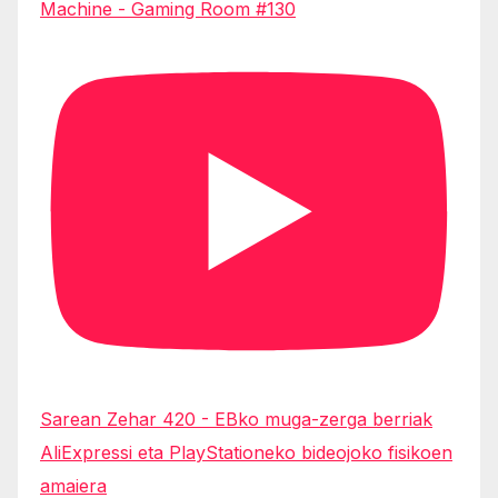
Machine - Gaming Room #130
Sarean Zehar 420 - EBko muga-zerga berriak
AliExpressi eta PlayStationeko bideojoko fisikoen
amaiera