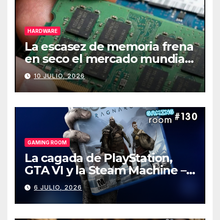
HARDWARE
La escasez de memoria frena
en seco el mercado mundial
de PCs
10 JULIO, 2026
GAMING ROOM
La cagada de PlayStation,
GTA VI y la Steam Machine –
Gaming Room #130
6 JULIO, 2026