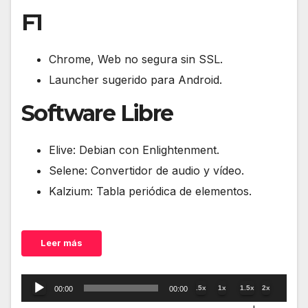
F1
Chrome, Web no segura sin SSL.
Launcher sugerido para Android.
Software Libre
Elive: Debian con Enlightenment.
Selene: Convertidor de audio y vídeo.
Kalzium: Tabla periódica de elementos.
Leer más
Reproductor
.5x
1x
1.5x
2x
00:00
00:00
de