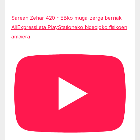
Sarean Zehar 420 - EBko muga-zerga berriak
AliExpressi eta PlayStationeko bideojoko fisikoen
amaiera