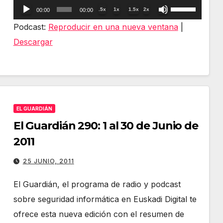
Reproductor
Utiliza
.5x
1x
1.5x
2x
00:00
00:00
de
las
Podcast:
Reproducir en una nueva ventana
|
audio
teclas
Descargar
de
flecha
arriba/abajo
para
EL GUARDIÁN
aumentar
El Guardián 290: 1 al 30 de Junio de
o
2011
disminuir
el
25 JUNIO, 2011
volumen.
El Guardián, el programa de radio y podcast
sobre seguridad informática en Euskadi Digital te
ofrece esta nueva edición con el resumen de