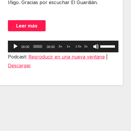
Iñigo. Gracias por escuchar El Guardián.
Leer más
Reproductor
Utiliza
.5x
1x
1.5x
2x
00:00
00:00
de
las
Podcast:
Reproducir en una nueva ventana
|
audio
teclas
Descargar
de
flecha
arriba/abajo
para
aumentar
o
disminuir