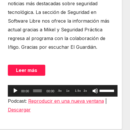
noticias más destacadas sobre seguridad
tecnológica. La sección de Seguridad en
Software Libre nos ofrece la información más
actual gracias a Mikel y Seguridad Práctica
regresa al programa con la colaboración de
Iñigo. Gracias por escuchar El Guardián.
Leer más
Reproductor
Utiliza
.5x
1x
1.5x
2x
00:00
00:00
de
las
Podcast:
Reproducir en una nueva ventana
|
audio
teclas
Descargar
de
flecha