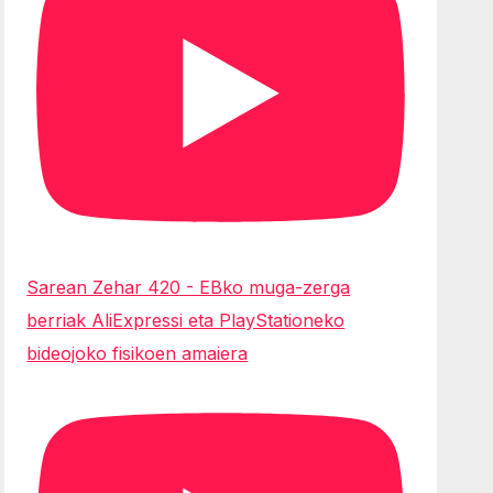
Sarean Zehar 420 - EBko muga-zerga
berriak AliExpressi eta PlayStationeko
bideojoko fisikoen amaiera