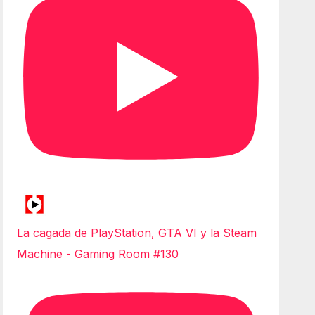
La cagada de PlayStation, GTA VI y la Steam
Machine - Gaming Room #130