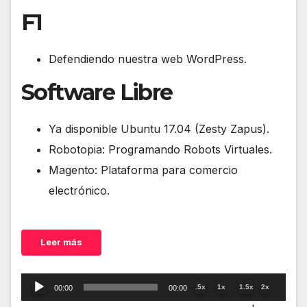
F1
Defendiendo nuestra web WordPress.
Software Libre
Ya disponible Ubuntu 17.04 (Zesty Zapus).
Robotopia: Programando Robots Virtuales.
Magento: Plataforma para comercio
electrónico.
Leer más
Reproductor
.5x
1x
1.5x
2x
00:00
00:00
de