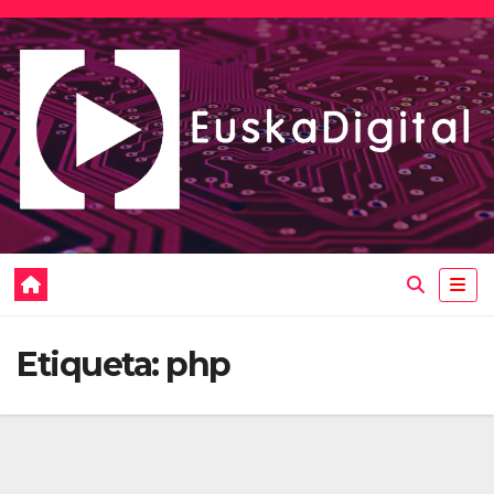
Saltar
al
contenido
Etiqueta:
php