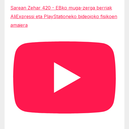
Sarean Zehar 420 - EBko muga-zerga berriak
AliExpressi eta PlayStationeko bideojoko fisikoen
amaiera