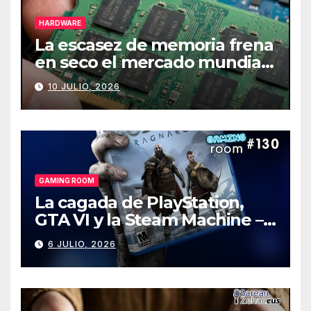
HARDWARE
La escasez de memoria frena
en seco el mercado mundial
de PCs
10 JULIO, 2026
GAMING ROOM
La cagada de PlayStation,
GTA VI y la Steam Machine –
Gaming Room #130
6 JULIO, 2026