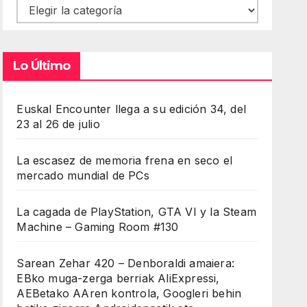
Contenidos
Lo Último
Euskal Encounter llega a su edición 34, del
23 al 26 de julio
La escasez de memoria frena en seco el
mercado mundial de PCs
La cagada de PlayStation, GTA VI y la Steam
Machine – Gaming Room #130
Sarean Zehar 420 – Denboraldi amaiera:
EBko muga-zerga berriak AliExpressi,
AEBetako AAren kontrola, Googleri behin