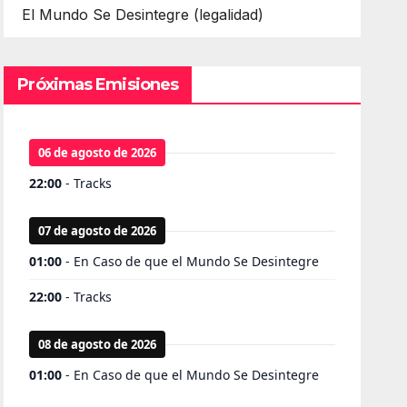
El Mundo Se Desintegre (legalidad)
Próximas Emisiones