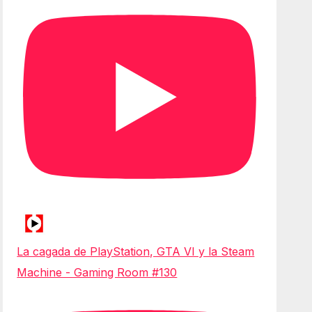
La cagada de PlayStation, GTA VI y la Steam
Machine - Gaming Room #130