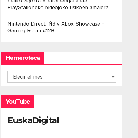
betiko zigorra Androidengatik eta
PlayStationeko bideojoko fisikoen amaiera
Nintendo Direct, Ñ3 y Xbox Showcase –
Gaming Room #129
Hemeroteca
Hemeroteca
YouTube
EuskaDigital