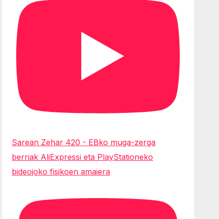
Sarean Zehar 420 - EBko muga-zerga
berriak AliExpressi eta PlayStationeko
bideojoko fisikoen amaiera