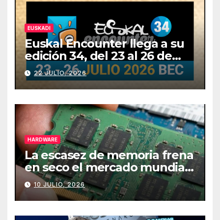
EUSKADI
Euskal Encounter llega a su
edición 34, del 23 al 26 de
julio
22 JULIO, 2026
HARDWARE
La escasez de memoria frena
en seco el mercado mundial
de PCs
10 JULIO, 2026