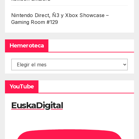
Nintendo Direct, Ñ3 y Xbox Showcase –
Gaming Room #129
Hemeroteca
Hemeroteca
YouTube
EuskaDigital