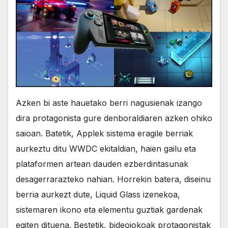
Azken bi aste hauetako berri nagusienak izango
dira protagonista gure denboraldiaren azken ohiko
saioan. Batetik, Applek sistema eragile berriak
aurkeztu ditu WWDC ekitaldian, haien gailu eta
plataformen artean dauden ezberdintasunak
desagerrarazteko nahian. Horrekin batera, diseinu
berria aurkezt dute, Liquid Glass izenekoa,
sistemaren ikono eta elementu guztiak gardenak
egiten dituena. Bestetik, bideojokoak protagonistak