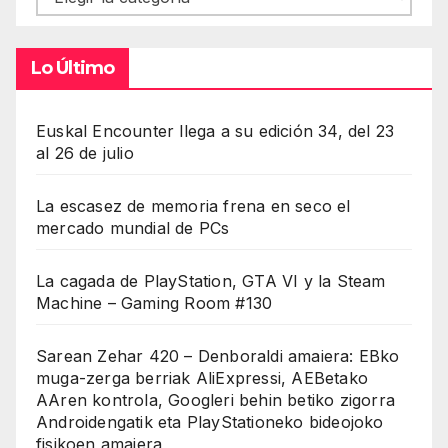
Lo Último
Euskal Encounter llega a su edición 34, del 23
al 26 de julio
La escasez de memoria frena en seco el
mercado mundial de PCs
La cagada de PlayStation, GTA VI y la Steam
Machine – Gaming Room #130
Sarean Zehar 420 – Denboraldi amaiera: EBko
muga-zerga berriak AliExpressi, AEBetako
AAren kontrola, Googleri behin betiko zigorra
Androidengatik eta PlayStationeko bideojoko
fisikoen amaiera