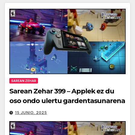
SAREAN ZEHAR
Sarean Zehar 399 – Applek ez du
oso ondo ulertu gardentasunarena
15 JUNIO, 2025