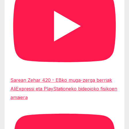
Sarean Zehar 420 - EBko muga-zerga berriak
AliExpressi eta PlayStationeko bideojoko fisikoen
amaiera