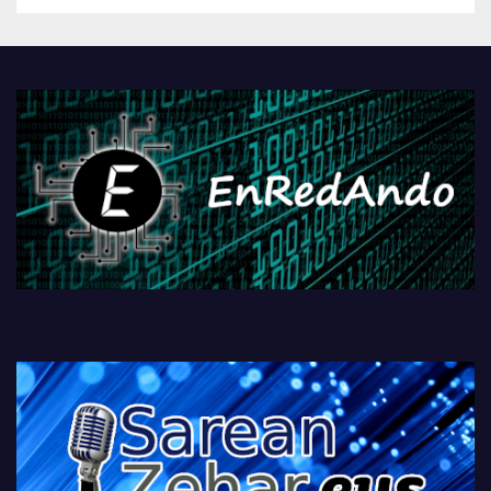
Androidengatik eta
PlayStationeko bideojoko
fisikoen amaiera