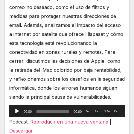
correo no deseado, como el uso de filtros y
medidas para proteger nuestras direcciones de
email. Además, analizamos el impacto del acceso
a internet por satélite que ofrece Hispasat y cómo
esta tecnología está revolucionando la
conectividad en zonas rurales y remotas. Para
cerrar, discutimos las decisiones de Apple, como
la retirada del iMac colorido por baja rentabilidad,
y reflexionamos sobre los desafíos en la seguridad
informática, donde los errores humanos siguen
siendo la principal causa de vulnerabilidades.
Reproductor
.5x
1x
1.5x
2x
00:00
00:00
de
Podcast:
Reproducir en una nueva ventana
|
audio
Descargar