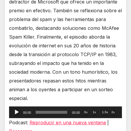
detractor de Microsoft que ofrece un importante
premio en efectivo. También se reflexiona sobre el
problema del spam y las herramientas para
combatirlo, destacando soluciones como McAfee
Spam Killer. Finalmente, el episodio aborda la
evolución de internet en sus 20 años de historia
desde la transición al protocolo TCP/IP en 1983,
subrayando el impacto que ha tenido en la
sociedad moderna. Con un tono humorístico, los
presentadores repasan estos hitos mientras
animan a los oyentes a participar en un sorteo
especial.
Reproductor
.5x
1x
1.5x
2x
00:00
00:00
de
Podcast:
Reproducir en una nueva ventana
|
audio