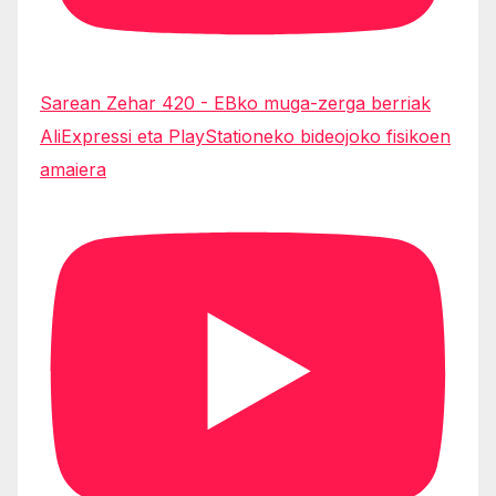
Sarean Zehar 420 - EBko muga-zerga berriak
AliExpressi eta PlayStationeko bideojoko fisikoen
amaiera