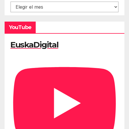
Hemeroteca
YouTube
EuskaDigital