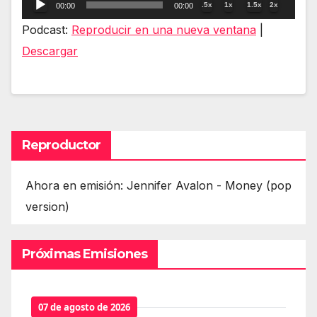
Reproductor
.5x
1x
1.5x
2x
00:00
00:00
de
Podcast:
Reproducir en una nueva ventana
|
audio
Descargar
Reproductor
Ahora en emisión: Jennifer Avalon - Money (pop
version)
Próximas Emisiones