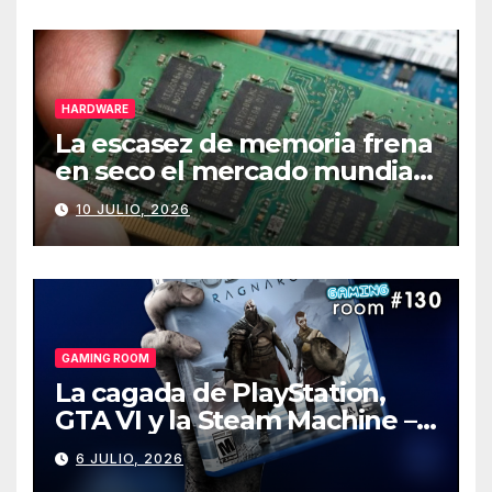
HARDWARE
La escasez de memoria frena
en seco el mercado mundial
de PCs
10 JULIO, 2026
GAMING ROOM
La cagada de PlayStation,
GTA VI y la Steam Machine –
Gaming Room #130
6 JULIO, 2026