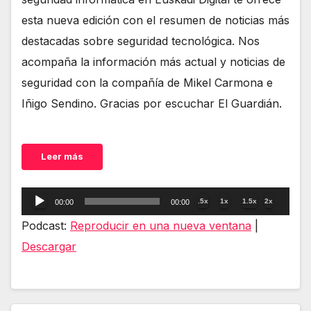
esta nueva edición con el resumen de noticias más
destacadas sobre seguridad tecnológica. Nos
acompaña la información más actual y noticias de
seguridad con la compañía de Mikel Carmona e
Iñigo Sendino. Gracias por escuchar El Guardián.
Leer más
Reproductor
.5x
1x
1.5x
2x
00:00
00:00
de
Podcast:
Reproducir en una nueva ventana
|
audio
Descargar