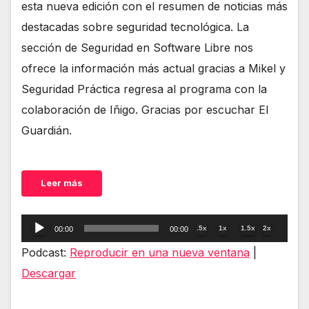
esta nueva edición con el resumen de noticias más
destacadas sobre seguridad tecnológica. La
sección de Seguridad en Software Libre nos
ofrece la información más actual gracias a Mikel y
Seguridad Práctica regresa al programa con la
colaboración de Iñigo. Gracias por escuchar El
Guardián.
Leer más
Reproductor
.5x
1x
1.5x
2x
00:00
00:00
de
Podcast:
Reproducir en una nueva ventana
|
audio
Descargar