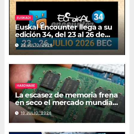
EUSKADI
Euskal Encounter llega a su
edición 34, del 23 al 26 de
julio
22 JULIO, 2026
HARDWARE
La escasez de memoria frena
en seco el mercado mundial
de PCs
10 JULIO, 2026