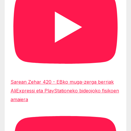
Sarean Zehar 420 - EBko muga-zerga berriak
AliExpressi eta PlayStationeko bideojoko fisikoen
amaiera