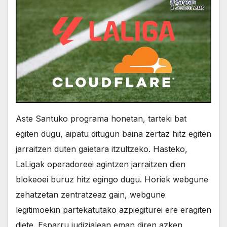
Aste Santuko programa honetan, tarteki bat
egiten dugu, aipatu ditugun baina zertaz hitz egiten
jarraitzen duten gaietara itzultzeko. Hasteko,
LaLigak operadoreei agintzen jarraitzen dien
blokeoei buruz hitz egingo dugu. Horiek webgune
zehatzetan zentratzeaz gain, webgune
legitimoekin partekatutako azpiegiturei ere eragiten
diete. Esparru judizialean eman diren azken