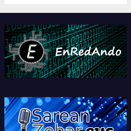
betiko zigorra
Androidengatik eta
PlayStationeko bideojoko
fisikoen amaiera