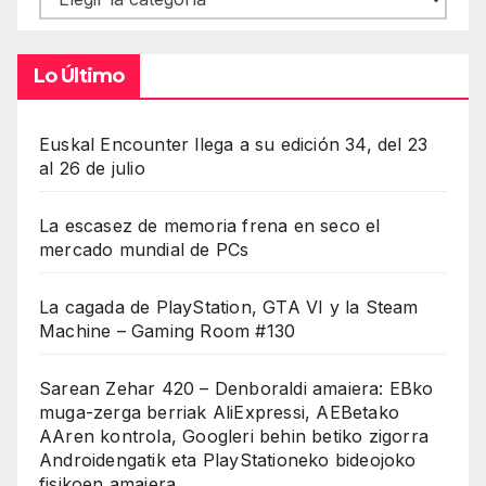
Lo Último
Euskal Encounter llega a su edición 34, del 23
al 26 de julio
La escasez de memoria frena en seco el
mercado mundial de PCs
La cagada de PlayStation, GTA VI y la Steam
Machine – Gaming Room #130
Sarean Zehar 420 – Denboraldi amaiera: EBko
muga-zerga berriak AliExpressi, AEBetako
AAren kontrola, Googleri behin betiko zigorra
Androidengatik eta PlayStationeko bideojoko
fisikoen amaiera