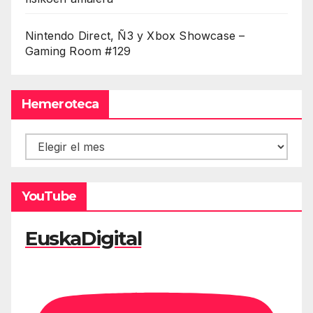
Nintendo Direct, Ñ3 y Xbox Showcase –
Gaming Room #129
Hemeroteca
Hemeroteca
YouTube
EuskaDigital